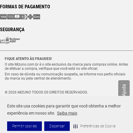
FORMAS DE PAGAMENTO
SEGURANÇA
FIQUE ATENTO ÀS FRAUDES!
O site Mizuno.com.br é o site exclusivo da marca para compras online. Antes
de efetuar a compra, verifique que você está no site oficial.
Em caso de dúvida ou comunicação suspeita, se informe nos perfis oficiais
da marca ou pela central de atendimento.
Ajuda
© 2026 MIZUNO TODOS OS DIREITOS RESERVADOS.
Vulcabras – SP Comércio de Artigos Esportivos Ltda. – CNPJ
18.565.468/0012-41
Este site usa cookies para garantir que você obtenha a melhor
Estrada Municipal Luiz Lopes Neto, n.º 21 – Tenentes – CEP. 37.640-000 –
R$ 99,99
Extrema/MG
experiência em nosso site.
Saiba mais
TAMANHO
Selecione o seu tamanho
ou até
1
x de
R$
99
,
99
Permitir cookies
Dispensar
Preferências de Cookie
ADICIONAR AO CARRINHO