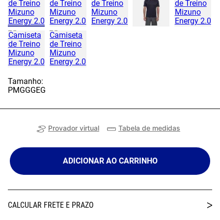
Tamanho:
P
M
G
GG
EG
Provador virtual
Tabela de medidas
ADICIONAR AO CARRINHO