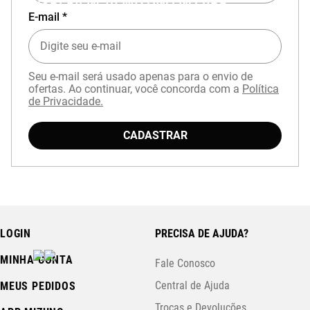
EXPERIÊNCIA MIZUNO NO APP
E-mail *
Seu e-mail será usado apenas para o envio de
ofertas. Ao continuar, você concorda com a
Política
de Privacidade.
Baixe o aplicativo Mizuno e garanta
15% OFF
CADASTRAR
com cupom
APP15
.
LOGIN
PRECISA DE AJUDA?
MINHA CONTA
Fale Conosco
Central de Ajuda
MEUS PEDIDOS
Trocas e Devoluções