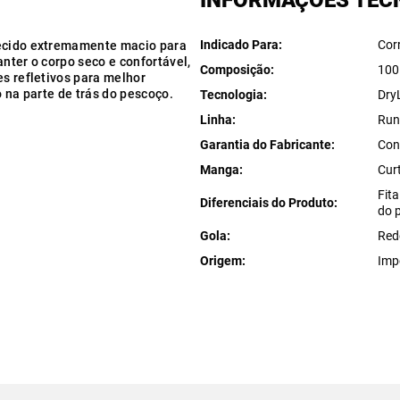
INFORMAÇÕES TÉC
Indicado Para
Cor
Tecido extremamente macio para
nter o corpo seco e confortável,
Composição
100
es refletivos para melhor
o na parte de trás do pescoço.
Tecnologia
Dry
Linha
Run
Garantia do Fabricante
Con
Manga
Cur
Fita
Diferenciais do Produto
do 
Gola
Red
Origem
Imp