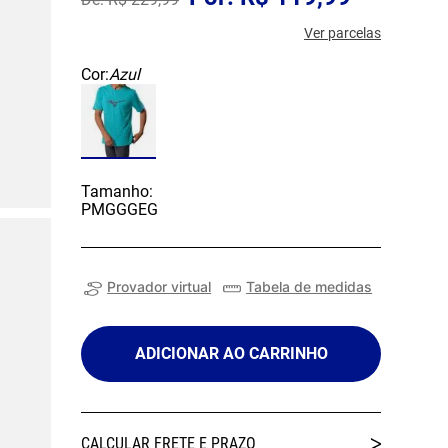
Ver parcelas
Cor:
Azul
Tamanho:
P
M
G
GG
EG
Provador virtual
Tabela de medidas
ADICIONAR AO CARRINHO