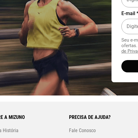
E-mail 
Seu e-m
ofertas
de Priva
E A MIZUNO
PRECISA DE AJUDA?
 História
Fale Conosco