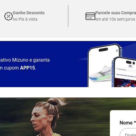
Ganhe Desconto
Parcele suas Compr
no Pix à vista
em até 10x sem juros
cativo Mizuno e garanta
m cupom
APP15
.
Nome *