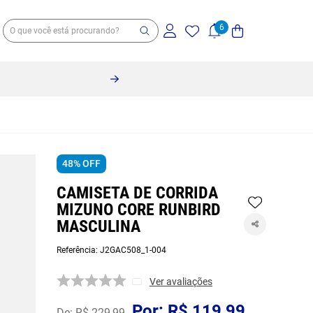
48%
OFF
CAMISETA DE CORRIDA
MIZUNO CORE RUNBIRD
MASCULINA
Referência
:
J2GAC508_1-004
Ver avaliações
R$
119
,
99
R$
229
,
99