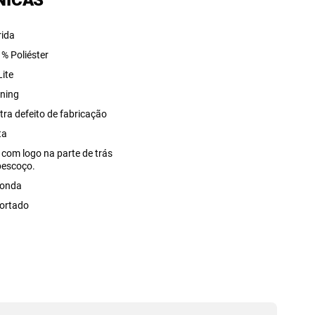
NICAS
rida
 % Poliéster
Lite
ning
tra defeito de fabricação
ta
 com logo na parte de trás
pescoço.
onda
ortado