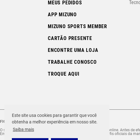
Tecno
MEUS PEDIDOS
APP MIZUNO
MIZUNO SPORTS MEMBER
CARTÃO PRESENTE
ENCONTRE UMA LOJA
TRABALHE CONOSCO
TROQUE AQUI
Este site usa cookies para garantir que você
FIQUE ATENTO ÀS FRAUDES!
obtenha a melhor experiência em nosso site.
Saiba mais
O site Mizuno.com.br é o site exclusivo da marca para compras online. Antes de efet
Em caso de dúvida ou comunicação suspeita, se informe nos perfis oficiais da mar