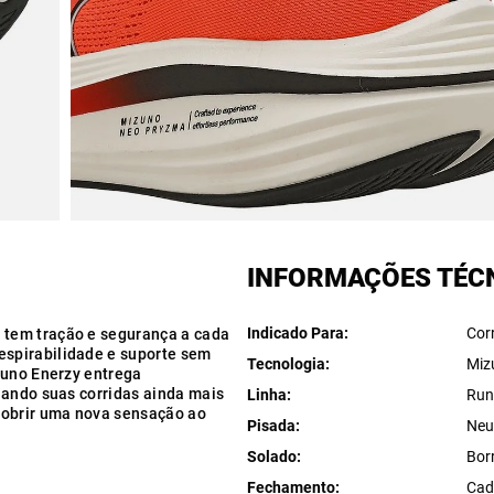
INFORMAÇÕES TÉC
Indicado Para
Cor
tem tração e segurança a cada
spirabilidade e suporte sem
Tecnologia
Miz
zuno Enerzy entrega
nando suas corridas ainda mais
Linha
Run
cobrir uma nova sensação ao
Pisada
Neu
Solado
Bor
Fechamento
Cad