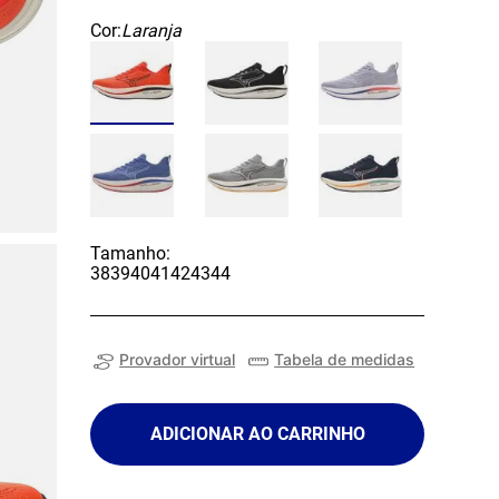
Cor:
Laranja
Tamanho:
38
39
40
41
42
43
44
Provador virtual
Tabela de medidas
ADICIONAR AO CARRINHO