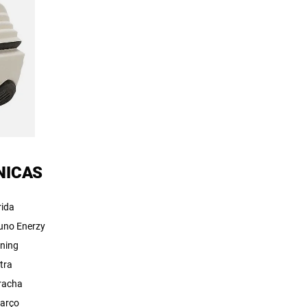
NICAS
rida
uno Enerzy
ning
tra
racha
arço