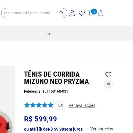
TÊNIS DE CORRIDA
MIZUNO NEO PRYZMA
Referência
:
101168168-031
Ver avaliações
5.0
R$
599
,
99
10
Ver parcelas
ou até
x de
R$
59
,
99
sem juros