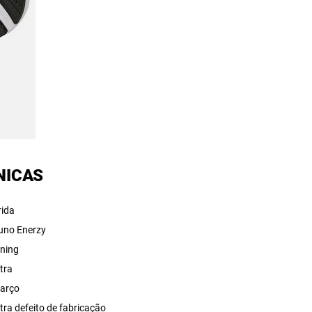
NICAS
rida
uno Enerzy
ning
tra
arço
tra defeito de fabricação