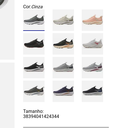
Cor:
Cinza
Tamanho:
38
39
40
41
42
43
44