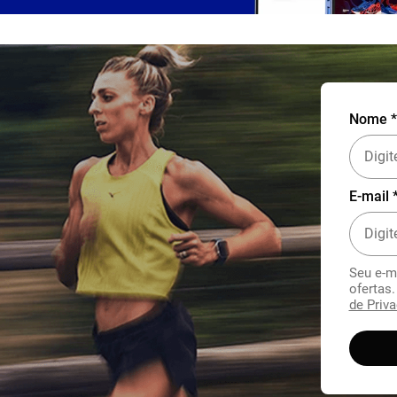
Nome *
E-mail 
Seu e-m
ofertas
de Priva