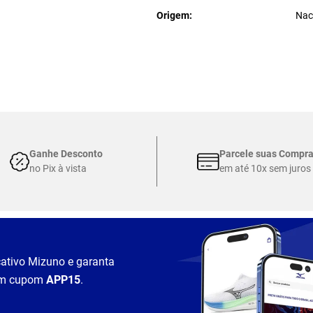
Origem
Nac
Ganhe Desconto
Parcele suas Compr
no Pix à vista
em até 10x sem juros
cativo Mizuno e garanta
m cupom
APP15
.