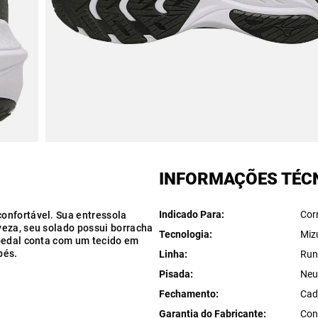
INFORMAÇÕES TÉC
Indicado Para
Cor
onfortável. Sua entressola
veza, seu solado possui borracha
Tecnologia
Miz
abedal conta com um tecido em
pés.
Linha
Run
Pisada
Neu
Fechamento
Cad
Garantia do Fabricante
Con