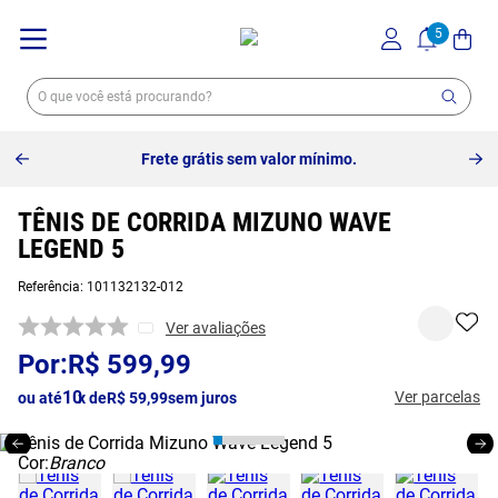
Frete grátis sem valor mínimo.
TÊNIS DE CORRIDA MIZUNO WAVE
LEGEND 5
Referência
:
101132132-012
Ver avaliações
R$
599
,
99
10
Ver parcelas
ou até
x de
R$
59
,
99
sem juros
Cor:
Branco