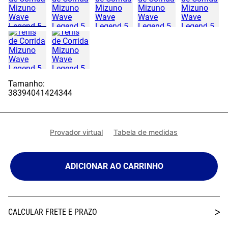
Tamanho:
38
39
40
41
42
43
44
Provador virtual
Tabela de medidas
ADICIONAR AO CARRINHO