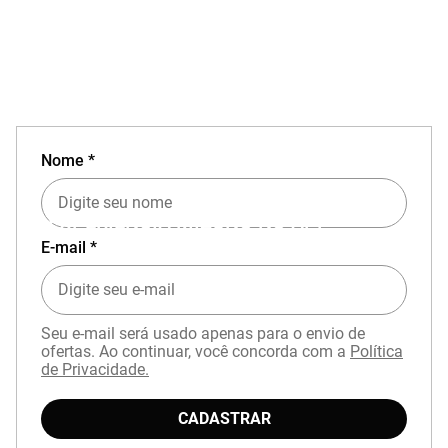
Nome *
EXPERIÊNCIA MIZUNO NO APP
E-mail *
Seu e-mail será usado apenas para o envio de
ofertas. Ao continuar, você concorda com a
Política
de Privacidade.
Baixe o aplicativo Mizuno e garanta
15% OFF
com cupom
APP15
.
CADASTRAR