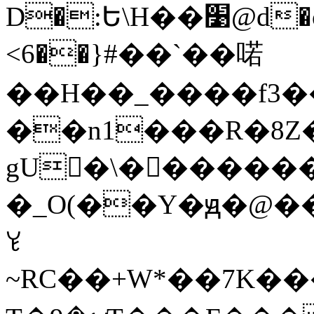
D�:Ե\H��׹@d�oZ��%=s#d~x���S�� q;
<6��}#��`��喏
��H��_����f3���V�+
��n1���R�8Z�
gU�ً\�������
�_O(��Y�ԭ�@��
ꒀ
~RC��+W*��7K�