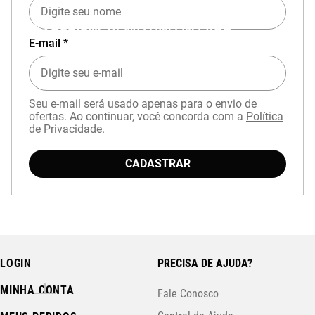
EXPERIÊNCIA MIZUNO NO APP
E-mail *
Seu e-mail será usado apenas para o envio de
ofertas. Ao continuar, você concorda com a
Política
de Privacidade.
Baixe o aplicativo Mizuno e garanta
15% OFF
CADASTRAR
com cupom
APP15
.
LOGIN
PRECISA DE AJUDA?
MINHA CONTA
Fale Conosco