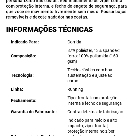
personalizado nas costas. Seu fechamento de zíper conta
com proteção interna, e fecho de engate de segurança, para
que você se movimento livremente sem medo. Possui bojos
removíveis e decote nadador nas costas.
INFORMAÇÕES TÉCNICAS
Indicado Para
Corrida
87% poliéster, 13% spandex;
Composição
forro: 100% poliamida (160
gsm)
Tecido elástico com boa
Tecnologia
sustentação e ajuste ao
corpo
Linha
Running
Zíper frontal com proteção
Fechamento
interna e fecho de segurança
Garantia do Fabricante
Contra defeitos de fabricação
Indicado para médio e alto
impacto; zíper frontal;
proteção interna no zíper;