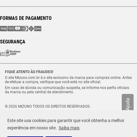
FORMAS DE PAGAMENTO
SEGURANÇA
FIQUE ATENTO ÀS FRAUDES!
O site Mizuno.com.br é o site exclusivo da marca para compras online. Antes
de efetuar a compra, verifique que você está no site oficial.
Em caso de dúvida ou comunicação suspeita, se informe nos perfis oficiais
da marca ou pela central de atendimento.
Ajuda
© 2026 MIZUNO TODOS OS DIREITOS RESERVADOS.
Vulcabras – SP Comércio de Artigos Esportivos Ltda. – CNPJ
18.565.468/0012-41
Este site usa cookies para garantir que você obtenha a melhor
Estrada Municipal Luiz Lopes Neto, n.º 21 – Tenentes – CEP. 37.640-000 –
R$ 129,99
Extrema/MG
experiência em nosso site.
Saiba mais
TAMANHO
Selecione o seu tamanho
ou até
2
x de
R$
64
,
99