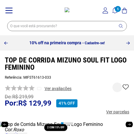
10% off na primeira compra -
Cadastre-se!
TOP DE CORRIDA MIZUNO SOUL FIT LOGO
FEMININO
Referência
:
MIFST61613-033
Ver avaliações
R$
219
,
99
R$
129
,
99
41%
OFF
Ver parcelas
2 COM 15% OFF
Cor:
Roxo