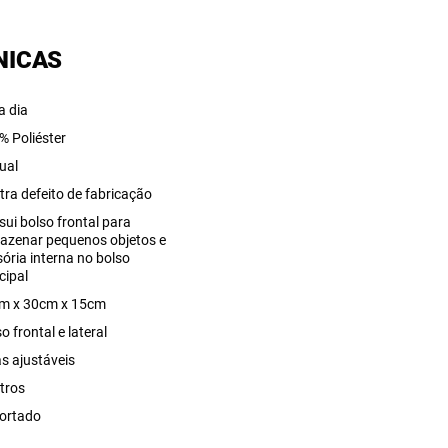
NICAS
a dia
% Poliéster
ual
tra defeito de fabricação
sui bolso frontal para
azenar pequenos objetos e
sória interna no bolso
cipal
m x 30cm x 15cm
o frontal e lateral
as ajustáveis
itros
ortado