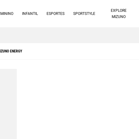
EXPLORE
EMININO
INFANTIL
ESPORTES
SPORTSTYLE
MIZUNO
10% off no pix à vista -
Saiba mais
IZUNO ENERGY