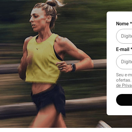
Nome *
E-mail 
Seu e-m
ofertas
de Priva