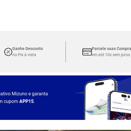
Ganhe Desconto
Parcele suas Compr
no Pix à vista
em até 10x sem juros
cativo Mizuno e garanta
m cupom
APP15
.