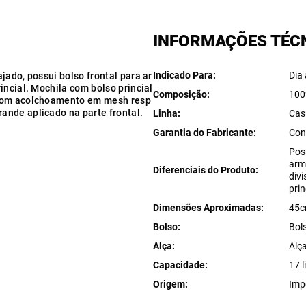
INFORMAÇÕES TÉC
Indicado Para
Dia 
jado, possui bolso frontal para ar
incial. Mochila com bolso princial
Composição
100
 com acolchoamento em mesh resp
ande aplicado na parte frontal.
Linha
Cas
Garantia do Fabricante
Con
Pos
arm
Diferenciais do Produto
divi
prin
Dimensões Aproximadas
45c
Bolso
Bols
Alça
Alç
Capacidade
17 l
Origem
Imp