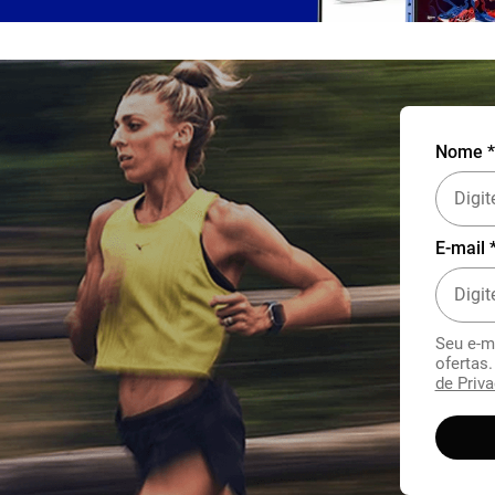
Nome *
E-mail 
Seu e-m
ofertas
de Priva