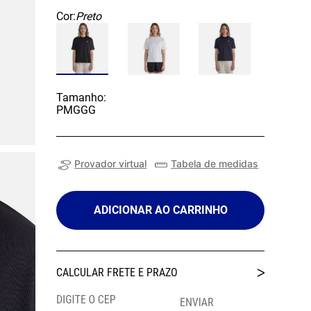
Cor:
Preto
Tamanho:
P
M
G
GG
Provador virtual
Tabela de medidas
ADICIONAR AO CARRINHO