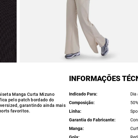
INFORMAÇÕES TÉC
Indicado Para
Dia 
miseta Manga Curta Mizuno
 fica pelo patch bordado do
Composição
50%
ersized, garantindo ainda mais
orts favoritos.
Linha
Spo
Garantia do Fabricante
Con
Manga
Cur
Gola
Red