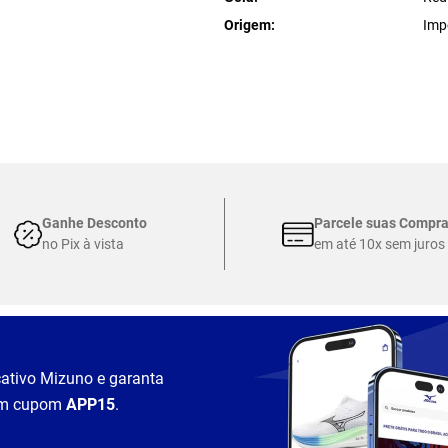
Origem
Imp
Ganhe Desconto
Parcele suas Compr
no Pix à vista
em até 10x sem juros
cativo Mizuno e garanta
m cupom
APP15
.