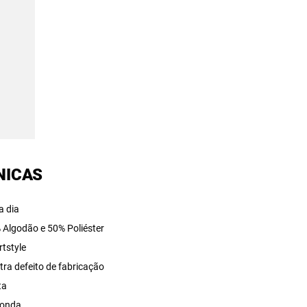
NICAS
a dia
 Algodão e 50% Poliéster
rtstyle
tra defeito de fabricação
ta
onda