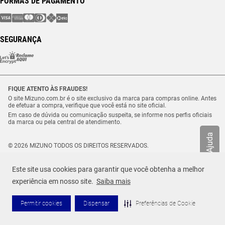
FORMAS DE PAGAMENTO
SEGURANÇA
FIQUE ATENTO ÀS FRAUDES!
O site Mizuno.com.br é o site exclusivo da marca para compras online. Antes
de efetuar a compra, verifique que você está no site oficial.
Em caso de dúvida ou comunicação suspeita, se informe nos perfis oficiais
da marca ou pela central de atendimento.
Ajuda
© 2026 MIZUNO TODOS OS DIREITOS RESERVADOS.
Vulcabras – SP Comércio de Artigos Esportivos Ltda. – CNPJ
18.565.468/0012-41
Este site usa cookies para garantir que você obtenha a melhor
Estrada Municipal Luiz Lopes Neto, n.º 21 – Tenentes – CEP. 37.640-000 –
Extrema/MG
experiência em nosso site.
Saiba mais
TAMANHO
R$ 499,99
Selecione o seu tamanho
Permitir cookies
Dispensar
Preferências de Cookie
ADICIONAR AO CARRINHO