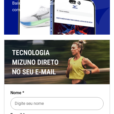
Baixe o aplicativo Mizuno e garanta
15% OFF
com cupom
APP15
.
Nome *