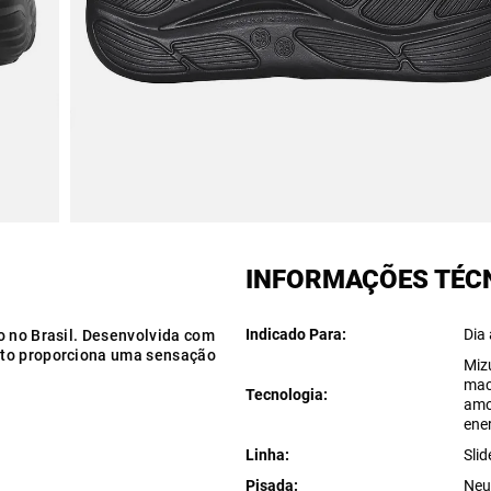
INFORMAÇÕES TÉC
Indicado Para
Dia 
o no Brasil. Desenvolvida com
uto proporciona uma sensação
Miz
mac
Tecnologia
amo
ene
Linha
Slid
Pisada
Neu