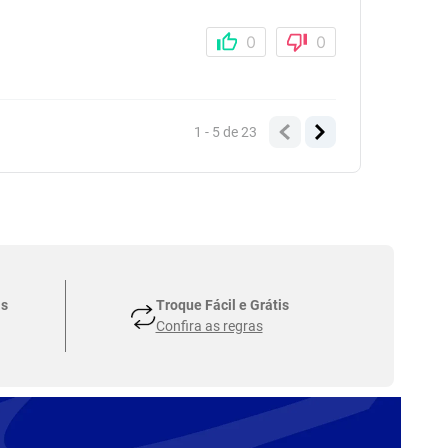
0
0
1 - 5
de
23
as
Troque Fácil e Grátis
Confira as regras