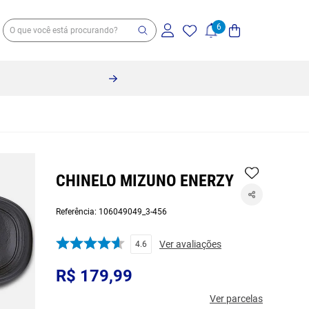
CHINELO MIZUNO ENERZY
Referência
:
106049049_3-456
Ver avaliações
4.6
R$
179
,
99
Ver parcelas