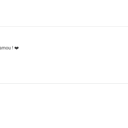
 amou ! ❤️