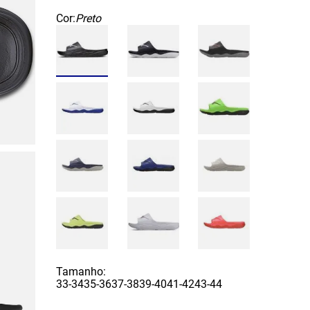
Cor:
Preto
Tamanho:
33-34
35-36
37-38
39-40
41-42
43-44