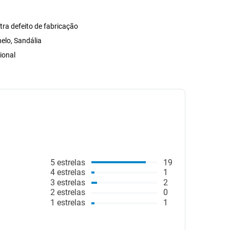
A
tra defeito de fabricação
nelo, Sandália
ional
5
estrelas
19
4
estrelas
1
3
estrelas
2
2
estrelas
0
1
estrelas
1