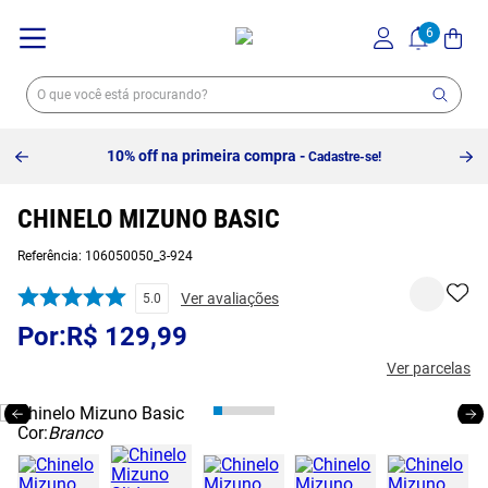
10% off na primeira compra -
Cadastre-se!
CHINELO MIZUNO BASIC
Referência
:
106050050_3-924
Ver avaliações
5.0
R$
129
,
99
Ver parcelas
Cor:
Branco