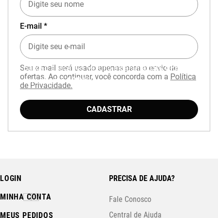
E-mail *
Seu e-mail será usado apenas para o envio de
Baixe o aplicativo Mizuno e garanta
15% OFF
ofertas. Ao continuar, você concorda com a
Política
com cupom
APP15
.
de Privacidade.
CADASTRAR
LOGIN
PRECISA DE AJUDA?
MINHA CONTA
Fale Conosco
Central de Ajuda
MEUS PEDIDOS