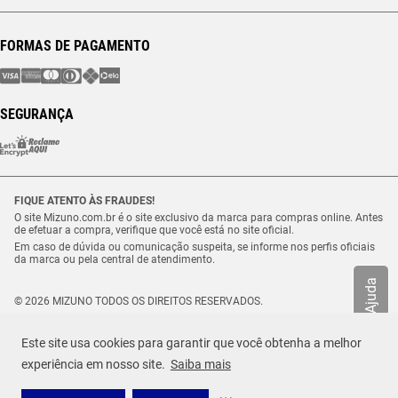
FORMAS DE PAGAMENTO
SEGURANÇA
FIQUE ATENTO ÀS FRAUDES!
O site Mizuno.com.br é o site exclusivo da marca para compras online. Antes
de efetuar a compra, verifique que você está no site oficial.
Em caso de dúvida ou comunicação suspeita, se informe nos perfis oficiais
da marca ou pela central de atendimento.
Ajuda
© 2026 MIZUNO TODOS OS DIREITOS RESERVADOS.
Vulcabras – SP Comércio de Artigos Esportivos Ltda. – CNPJ
18.565.468/0012-41
Este site usa cookies para garantir que você obtenha a melhor
Estrada Municipal Luiz Lopes Neto, n.º 21 – Tenentes – CEP. 37.640-000 –
R$ 129,99
Extrema/MG
experiência em nosso site.
Saiba mais
TAMANHO
Selecione o seu tamanho
ou até
2
x de
R$
64
,
99