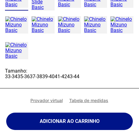
Tamanho:
33-34
35-36
37-38
39-40
41-42
43-44
Provador virtual
Tabela de medidas
ADICIONAR AO CARRINHO