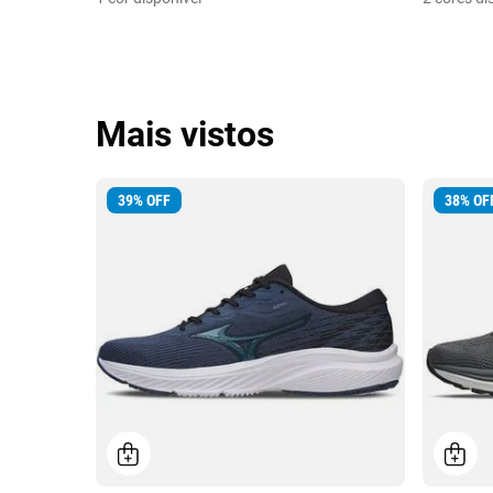
Mais vistos
39
%
OFF
38
%
OF