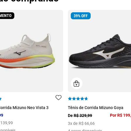
MENTO
39
%
OFF
Corrida Mizuno Neo Vista 3
Tênis de Corrida Mizuno Goya
99
Por
R$ 199
De
R$ 329,99
139
,
99
3
x de
R$
66
,
66
sponíveis