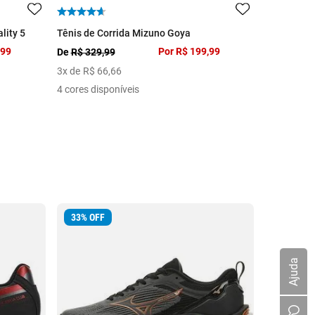
lity 5
Tênis de Corrida Mizuno Goya
Tênis Mizu
,99
Por
R$ 199,99
R$ 2.499,9
De
R$ 329,99
10
x de
R$
3
x de
R$
66
,
66
2 cores dis
4 cores disponíveis
33
%
OFF
34
%
OFF
Ajuda