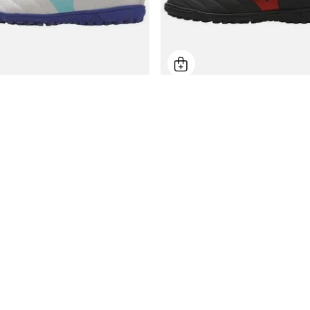
Society Mizuno Morelia Club AS
Chuteira Society Mizuno Morelia 
Por
R$ 229,99
Por
R$ 229
,99
De
R$ 399,99
57
,
49
4
x de
R$
57
,
49
isponíveis
10 cores disponíveis
Ganhe 5% extra
Parcele suas compra