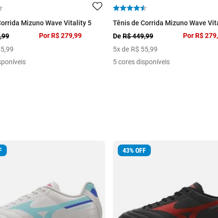
Corrida Mizuno Wave Vitality 5
Tênis de Corrida Mizuno Wave Vita
Por
R$ 279,99
Por
R$ 279
,99
De
R$ 449,99
55
,
99
5
x de
R$
55
,
99
sponíveis
5 cores disponíveis
F
43
%
OFF