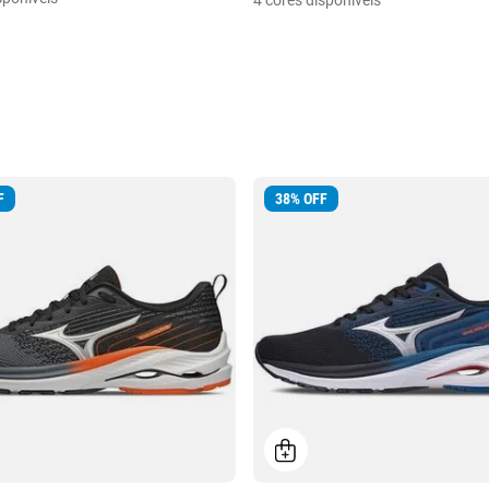
4 cores disponíveis
F
38
%
OFF