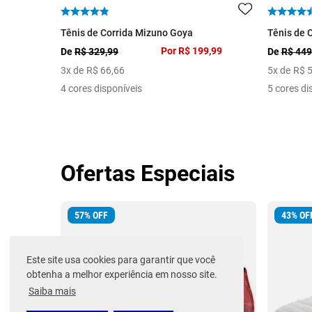
Tênis de Corrida Mizuno Goya
Tênis de 
Por
R$ 199,99
De
R$ 329,99
De
R$ 449
3
x de
R$
66
,
66
5
x de
R$
4 cores disponíveis
5 cores di
Ofertas Especiais
57
%
OFF
43
%
OF
Este site usa cookies para garantir que você
obtenha a melhor experiência em nosso site.
Saiba mais