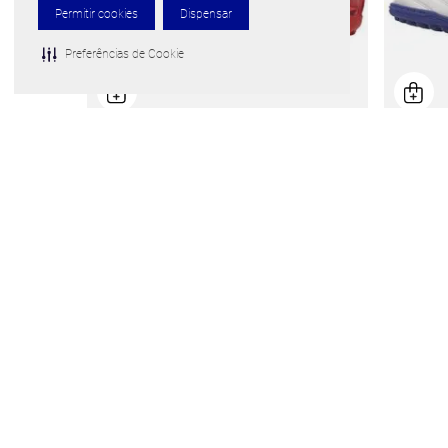
Permitir cookies
Dispensar
Preferências de Cookie
Chuteira Society Mizuno Alpha II Select AS
Chuteira 
Por
R$ 299,99
De
R$ 699,99
De
R$ 399
5
x de
R$
59
,
99
4
x de
R$
2 cores disponíveis
10 cores d
Frete grátis para todo o Brasil