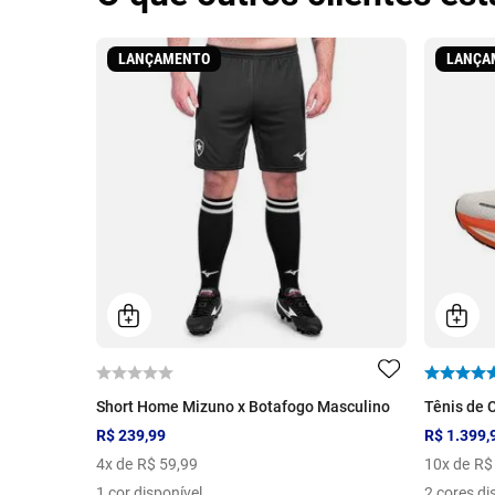
LANÇAMENTO
LANÇA
Short Home Mizuno x Botafogo Masculino
Tênis de 
R$ 239,99
R$ 1.399,
4
x de
R$
59
,
99
10
x de
R$
1 cor disponível
2 cores di