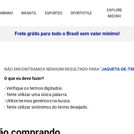
EXPLORE
EMININO
INFANTIL
ESPORTES
SPORTSTYLE
MIZUNO
10% off no pix à vista -
Saiba mais
NÃO ENCONTRAMOS NENHUM RESULTADO PARA "
JAQUETA-DE-TR
O que eu devo fazer?
Verifique os termos digitados.
Tente utilizar uma única palavra.
Utilize termos genéricos na busca.
Tente utilizar sinônimos do termo desejado.
stão comprando