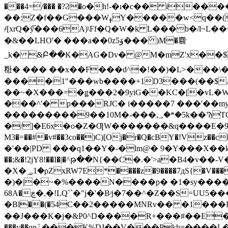
���4=/��� �?Ϩ�o�h!-�ı�c�� i������ij��[
��:Z�f��G���WߪY�����w<q��(ǡu#7�Y�= lS|3�6������@Ѡj;�W�]�����#��N7�_ vFs���7Oql۫�
҂[xrQ�ȳ̅���6A)\Ff�Q�W�k L���b�/l~
�&��LHO'� ���a��0zۆ5���݇ )M�麎
_k� &Բ��K�AG�Dv� @M�mZ'x��$X�c�M���h),����F�����[h��mf
䊋� ��� ��x��F���d^�!��)�L>���\
����1"���wb����+1D3���(��$A��@J�>�"�[��m�%�Dɬqs���7���O
��~�X���=�ǥ���2�9yiG��KC�[�vL�W
���^'� p���RJC� i�����7 ���'��myup
���������9��10M�-���,؀�*�5k��ϠTCX� $�V���Z��J5��1��{�����%.|��|S����-ږ/
�/]�E6x�o�Z�ƢW�������&q����E�9�d̃5c|g
M3�=��#�v#��3co��)C)[Oj�r�Q�cBY�!Vz��c
��;&�!2jY8!��I�|�^թ��N{��C�.�'>a�B4�
�X�؃1�ρZxRW7E*����z�9����7дS{�V���ܺw�u�1�>�q��� ��(N 2�\�<�~&�9B����� 7T���Hh.]� ����CZaHsE?
�)�|�~�%����N��
��p� �1�
sy����/\�����
68A�ڿ�,�!LQ``�"j�'�Bʴj�7��^�Z��S=UU5���-�A�<�)��f�-x���9Q�=k��H��c����,#v��w�8�� ��yѬY* !
�Bӏ��(�54C��2�����MNRv�� �1��
���y��qnٱ���K%DJ��V���Pkh=����L�Ё���d�I�v�L�_*gꢞ�R��_�����z��� H)t�V����7vLy�Ѯ��x]O�K��B�