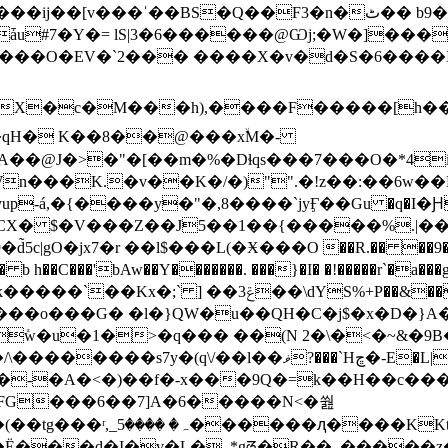
v���ˈ��BS�Q��F3�n�ٹ�� b9�C�]|���i�!-
L�����O�EV�`2��� ����X�v�d�S�6����I
��`�ޥ��q�g ��l��i3x�>�W1����t*�)0�M��2c3,=�8�bэ�؉�E�&޼``�2�؄��d��t
�qH� K��8��@���xۙM�-
�*4ihV��P$6LF3��[*:x��٢W�;I�i�n*��u� 2(��^�.�7���1�{v�`�
n���K.�v��K�/�)"".�!z��:��6w��Ν
-á,�{����y�"�,8����`jyӺ��Gu �q�І�Ԩ�
O�jx7�r ��l$���L(�Ӿ���O ��R.�� ��9��w�{
� b h��C���'bAw��Y�������. ���}�I� �!�����r`
�'��|PD ���q1��Y�-�lm@� 9�Y���X��k�����`��Kx�;` ] ��ݝ3�
�\dYS%+P��&��]
v��-V���o���G� �l�}QW�u��QH�C�j$�x�D�}
���s7y�(q\/��l��ޥ?���`Hڇ�-E�L|�M����=�*%��>�Yi��
�FG���6��7]A�6�����N<�쒎
��J���K�j�&P0^D����R+���#��E�(��tg���ʳ,_ ����5