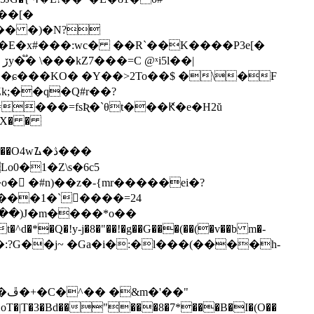
��[�
��� �)�N?
�E�x#���:wc� ��R`��K����P3e[�
|
=���=fsƦ�`θt���Ԟ�e�H2ŭ
���X� �
wᮍ�ڎ���
o0�1�Z\s�6c5
𼆘 �#n)��z�-{mr�����ei�?
���1�`����=24
Bն��)J�m����*o��
 ��!�:?G��j~ �Ga�i�:�l���(����h-
"
oT�|T�3�Bd��"���8�7*���B�I�(O��