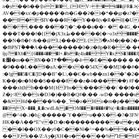
n�y��h��۩e�f�
_{HV>�d��@R�.
AV�i�xx\�p����'�rh�G��ʡ�t�*��gr�z
��8�I$IV���R�Y��8(v�R�0[�U
��,��� ���7j�";���a��> � �4G_��6m����Q��
���T���f�[{�jX3xط�����[�>o3x����hH9�f;!B ���d:��o���r=�����݊?f�}Q�V� ��-x��ɕ���KO� �Y��>2To��$ �\�F
��N�fl�f<&��@ L[���Ȥ L{ߍ�5M�j��2��LM�3j��J%� �*�q�r�6�� A[�x��\�Qԙخ�Zk;��q�Q#r��?
�f8PŅTۜ���A��������0�;r�8p�R�� ��0
lϳǫ7�Xb�{6���4���I+.�hr�ɀ4|u��Y�x;S�3���
�:׸�m��8N��T۴��p�4=�E����� � ��t�[�E?
�9���L��9�aA:��x��54X��M]3��#�>
:�!g��5�/C�ԒD��B"�L\,��Є�wb��zn1��"�
K��j�r�M��S����8��z�4���ܻ��) #F�\�
���xb[hh���M{HFbs�c���0��\`��
Z�j<8��x�D3�)��B�Q#�.�� -wD� ����u
�&Hđ����%��_`�z�Ho�m�p����3]ݧ�z0'51Rq�,���4X~�^{ji��t��X$�`����6t�^d�*�Q�!y-j�8�"��!�g��G���(�
��0(X~���_�,�cwdL&j�OM���#���#�%(<�z
@�^4�ۦi�hݞ:�����`Y��=u��X�-�?�3FN*<3k�!C����]?��6u� 4����dK�I�q왛
HK��A��*E"v�D:�r����������u�y
��I��OX��y0�C��Nl�^=��%���K�����
��F,k��/Z:Aӡ�jXH�o� ����%Ղf�H l� _B�