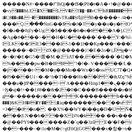
�����N#>����f"IhQj��f$�|P0�t�A�+!�
�vy���8d.E�X��LV�iT��̪~��vCˤbR��������
i�C8��n��,~���������IvTRa��SfЇ@$b�����+ /4
���⡵���NnG��$e�f�T�y��u�y�fO
�I�ә��0@y�Ug:�$��|��h�e�h��A�],C�E
�Ag�#���>��H�U�����`���Y:�%!-V�}d$I�K2#+
ILK��5E3���ă-1��]1ͦ��Kp���+���
�����>�D dX�@�����}!�E�2o�\|,Ëg�Ϟvlۃ��C���\���5{f�6а���KϞ<8�Ct�T�kn h8i���X[�D�� h�΋^���M&�ih�4�,F�'��
�<�ץ�E�G5�\蕾�M.�2 tAT��,t����`�I2�MC��2Q� fڏù��G����fO& /� R\�J����Y����X�
%����pw�B�BB"!�!�- V�����/L�,�c
�j���t<�M�γ��Mo��Wx�S�swUC7T�Q��
�Pi���U{<�-�^h�TI���Hn��ͣd �&JZq
���u�]fP����>`A����Hmpܢ��1��|f��#��7
>Ӄ�aj�!+��{#8��&�2�0�C���B�����s�b
g�<�����y���K������h���æ���
���]&KH�#�Y��;�ڏq�������� ��u ]9Į^ ��gY�1z,�Gg�e���E�cYfI�t���b�G���c%. 0�F�)���]a.�p
=3��0�n� . ��X%��WY�i��g�D�UÑ�H�
���|LN��h���X[ś%�k�� ��v���Z�sģ e��Ր���R�9��d�
�@��PҮ9�������Z�`q��3zű E�'�F�s5
��+���<�\1o�M�ċ>gŒ6Q(GO'���x�챂�=n