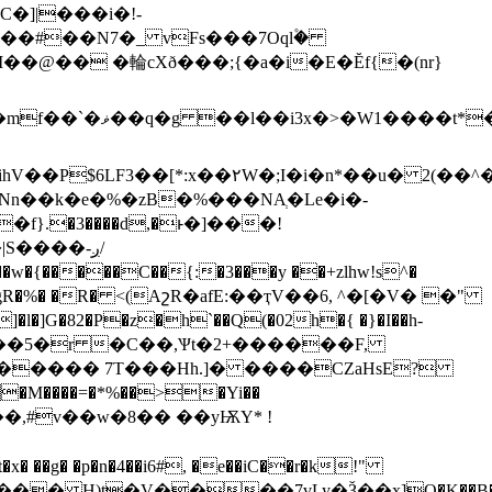
��@�� �輪cXð���;{�a�i�E�Ĕf{�(nr}
���x�&�k�ëx�N��
sd�x���"���Ǭ�q�qX׷WϨ8reٶ���
n��k�e�%�zB�%���NAְ�Le�i�-
f}.�3����d,�ͱ�]���!
�����C��{:�3���y ��+zlhw!s^�
�a���gR�%� �R� <(AշR�afE:��ҭV��6, ^�[�V� �"
�l�]G�82�P�z�h`��Q(�02h�{ �}�I��h-
A��5�r �C��,Ѱt�2
+������F,
ہ�������ԯ����KKt�x� ��g� �p�n�4��i6#, �e��iC��r�k
!"