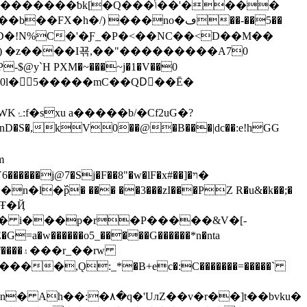
�/) ���no�ڡ��-��5��
) �z����I꾞,��"���������A70
K�0l�5�����mC��QDٌ��Ē�
G�?
nD�S�,kV0��@�B���|dc��:e!hGG
m
���j@7�Sj�F��8"�w�lF�x#��]�ױ�
߰p� ��� ��3���zI���PZ R�u&�k��;�
�Ŧ�Ҋ
=a�w������o5_�����G������*n�nta