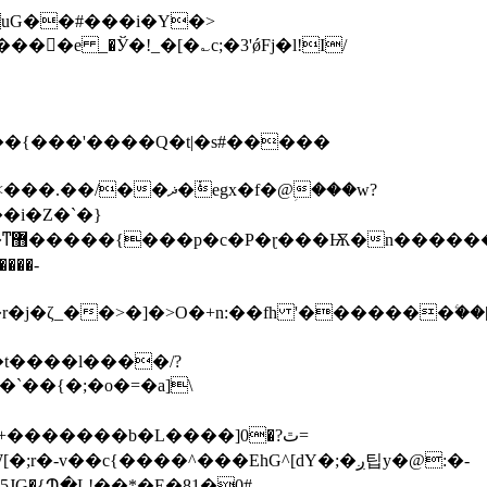
e _�Ў�!_�[�؎c;�3'ǿFj�l!I/
��{���'����Q�t|�s#�����
n*G[�������x�8�~+���K�w#Q���������i���x&8o���U��j�����w4�ɺ��=8���s���ʻ��fao�'����p8>�v�
{����^���Eh G^[dY�;�ږ팁y�@:�-
��5JG�{Պ�L!��*�E�81�0#