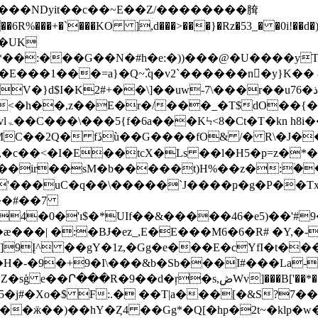
@�����NDyit��c��~E��Z/��������䐛
6R%���+�`���KO ],d���>���}�Rz�53_� �0i!��d�)�c
ŧ��UK
*��:���G��N�#h�e:�))���@�U����yT
���1���=a}�Q~߰.q�v2`������n�y}K�� 
��\]��uw-7\���r��u76�ذF�������-0�� *x��8�I�i
<�h��,z��E�r�/���_�T$dO��{�ŝ
�~�
��<�I�E��tcX�Ls ��l�H5�p=z�*��g��
ir��sM�b�����t)H%��z�:۠���bu
"%'���uC�q��\�����`J����ҏ�g�P��T
4�0�'ɪ$�*UIf��&�����46�e5)��'#
| �:�BɈ�ez_,E�E���M6�6�R# �Y,�-
-�9�+9�I\���&b�Sb���I#���La-� .
ŗ�s,ڞWv]���B['��*��D�И���҆���6�+?
�j#�Xo�$ F:.� ��T|a���[�&S?7��
���ӝ��)��hY�Ȥ4 ��Gg*�Q[�hp�2t~�klp