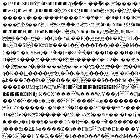
�f��LS�U�Ý�36�1�����7ը��H.��߮�l�a ���t�Jͯ
��wxQ�5wO�";��2���03�&K�3���ʀP���H㛈e���0[ɺ�!p
����5,�t��r���Ҽ���#�ꁇ� �9l�TR�ȃK
�����ALFۙ>;�� a>]�7�jcY��(����,:f
F�#�+ �+u�Qx� *@��P[��k�K 'KL��z
�ԋB�SII�K#OI#���1����T��)���M�o
(I�i�"I�h,lSBeQ�JE�[+�8,�O��D��j�H�U
O�K��� ��F�R����Z�CJ2�ɢ.��$q�
1�{��2�,�$P����s�n<� ,���=��#"�<�[�V�
q�K��[_����*�Ȫ�.�&��� 5J�rG�B�ej&
ܞb���7��Pƨ��\B��j� ���$���h4e`�=`��Ki6u��x��t<+__�0@^ J�!8ë��V�$��Wʨ4m��mTʰ|�̲, ".�lG�9d.��/�tB�?
���E�UMϯ:pH�Ц"aJ�J��2����ʬ�t�������NFp[Cq�
�s������tZ�N�ڒ|K�CX`���%���%vY��yɬ�F|ahy��[�u���a���l��p��a�/
��V��9�c�,I;�,����4ag��������c��
xC7Y�����~�/d�B�O���^���"z����/x�b����Ћ�-�����
01�p<�NC��/��`�{�uA��#iE��l�P�1۬p�
�c��Q�n}��$�5a��`1N�b�a��P�&��ī��E
j���5 z�ڟ2]-n����Z�h��F&GFʊlP�ƉIn��|�Y��7/��>�K�{P�����!b�A�.J����i�� �;A8�H [
�%��l+Y�G,���1��#Ɵ��"�'=�chM��