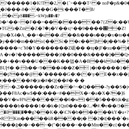
����1�K!T�2,�{`>���T^ � noP�p&�0
�͓�J���-8�>���G�c���T�B/
�x|^��9����֐�Z!
��@o�X4�A_��+�u��.d��&���s��p�x�t
��9�m��ho{��Sؑc� �c��]b�j��%�
���+c`M�Y�������Z砈�� �tq�jF�xu��j� Z
f��+��v���U�
��K��뎁�A�B��kJul���a
BUԨ� �:h��<9���4��Z� )�t�����}�
I�ƫ?���@�`�����G�:�(�\y� E��x��|
�|�����#�)z�#�Q[��#� � �
�R"��~�-
���V�wH%������6�w}��5���b)k�g>
����h����1�\�k�{Qn0����؊/�#.�e��/3
� �ǔ���]�ۧ��g?��K�,�\CN�b�l����kY�a+?
��R Km�����ۨuR����j� �2�i[���`�
�>��~�("�[���<���Mm��z{����ޗ�}��vo�R��