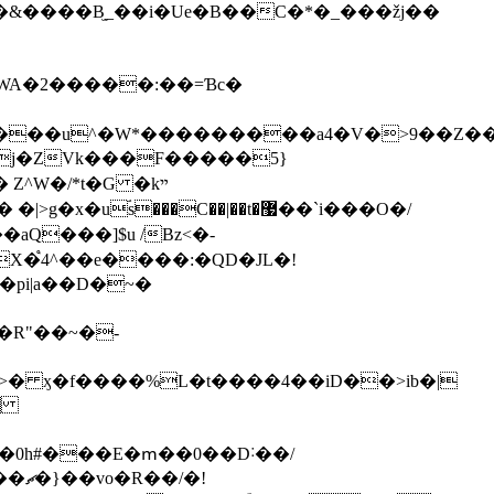
�&����B̫_��i�Ue�B��C�*�_���žj��
o����u^�W*���������a4�V�>9��Z�
 j�ZVk���F�����5}
^W�/*t�G �kײ
Q���]$u /Bz<�-
X�֩4^��e����:�QD�JL�!
�pi|a��D�~�
� ӽ�f����%L�t����4��iD��>ib�|
�
s�0h#���E�ՠ��0��D˸��/
/�!