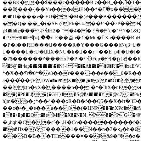
��BK���$���c�����B z��B_��,ߥ�T������Z��8zr�Q��u�6u���<����6�������ƅk[�Q���ݴ��'����
��旸���{�� Yu���aJE!��*�լͫ�x����>r
�9��U����v� EU�f�M�@���B��������R 01���p3���t�n
��Q�'��_�(�SFu)0Fh�G#��!^��7P��9
¡R��h�χ���-dH2� " �4�� ׃t�c�`7�1&Q�Ϝ���_�ZZ������-��Z��eUJ�K�1��#{(�@P-$@y`H PXM�~���~j�1�V��0
� ���խ(;��r=E��즠p�ަĲ�Mn�Xa����Rh
�P�i��RH�������R�Y���G���bNq3= �7
�����:U�X�NU�k���r=`��E_p4[��l�*���_T\�p�u
�7$������\'���Hxf\�P!�ӬFqp�[�ը{꾃��R8�A
�S@��4ap���$�����\��N}4 ���A�����9�R]��xa
*�X��Պ�0*�e3��r���\��e��_0�R�
a���֡��{F'DW���P�X���Q��c���Ó�5������:
��'z(n�yX�����n��I�*�ܲ`hX�nE� s��
�$�{�P8�L�̣�}�GH}��S@�s�����Y�@47
h]m�p�ڒ*��^���xR�B�f��Q5��X�հ�`iD�`j�#�0���d��u �P�|��"�/�gX��}��P�\�� i���p�r�P�����&V�[-
��ɕ�\�_�e��a��8�(�ЦNP��-̑�nXPc�#�cfĄ(ã �
���>�p��2Qt��eM��X��N�N܆?��PG�4轌�� p^^��WP12r�n5�N�ҷ��P2����hf����۽���r_��rw
�زhqh�C��c`�!,H�Co����������f�2�+���nO����9� g +�e�nf�.��*m�BM�χ����,Ǫ:_*�B+ec�:C�������=�����`
��n�Пz�YT����1�� N��n�7�ԟߨ�h�6���̣k�
��\B�B��THn���=��P&9�"ߧ�z��&h}N��Vw�fݨ���4�u���;�C*�W�h �bn� Ah��:�۸�q�'UлZ��v�r��]t��bvku�