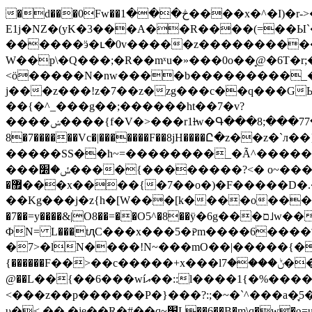
�d���0Fw��څ���1����x�^�I)�r->�A�������^χ��r�V���� `l�D�jy � uG��#���i�Y�>
E1j�NZ�(yK�3���A��R����(=��Ы`��X
������ӭ�ւ�0v�����z�����������
W��p\�Q���;�R��mˣu�»���0o��̘@�6T�
<ö�����N�nw����b���������_�O
j���z���!z�7��z�zg���c��q���G
��
{�^_���g��;������ht��7�v?
����ݾ����{f�V�>���r1l̶w�Գ���8;���77�3������a���Û^o���p��s��+�%6f��ח[B�<���.��/��ޛ�݃egx�f�@ؚ���w?
8�7������Vc�|�������F��8jH����Ը�z��z�`л��}<����;�]|Tݭ���w� �U?�
�����SS��h~=��������_�Ã^������ao��"�޻a�{o���z/{����a_��!z�{{z�ͳ޻�����{���p�c�P�ɽ���Ѭ�n�
���ݽ�׽����{��������?<� o~���~�d�ճ���p,��������O_���N<�o�bO�=C>���[�����-
�޿���x����{�7��o�)�F�����D�.�7{҇�3O3x�T�Z_���G��ݭ�N=U�
��Kg���j�z{h�[W���[k����o���D�l�������ƻ��`}oOX�;9:��O��G(��r�j�ζ_��>�]�>O�+n:��fh '
�7��=y����&|O8��=��O5^�8��ӱ�6͏g���ם˩w���o�}}w����3Ya7����/?\Nvv w|ش��O�/
ΦN= L���tԯC���x���5�ꭾm����6����ױ�x���|~r��P�/c�?�W�yi�u"n�^J'{j���t����l����/?
�7>�lN����!N~���mO��|�����{��ow>m�(�ߌ���㗂��)��^��ĵ�c�����
{������F��>��c�����+x���lݨ����7��|�럍.�_�o7��"n��᫷����?
@��L��{��6���wíއ��::l����1{�%����o^5޴����U���͔����X2>|���_������+�������b�L����]0�?ٿ=
<���z��p������P�}���?:;�~�`^���a�̞5�G��o
υ�<,�� �je��R�#��q~՘L��6��B�m\q�w�ƍ=u�