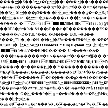
�{c�I�����*��rg�2R��(�Vm�p!���b��FX�h
:���� ۈ�+�SؼD�!N%C�'�Ƒ_�P�<��NC��<D��M��
���Nl˅T�~fl�Z-���YC��!v#�.F9��4B
H��R8�g\z�%� &1��y ��/r:�P��������3
����q>D�T 4�� �O�[��_Q~���
�i\�ӟ��87m���E5�%|�c�P�WKۂ:f�sxu a�����b/�Cf2u
u)�C�$���������z��:Y�O�[�Gp���H�Q�*z
E/V1��(����ѝ�ai;V��K[�C�,�]��_U>�n��k�&�
����������.ѡ�zIA��w��o��d籰��`�
��y��#�=4]8�H�:�U�85.O�K��GUO�G5�p�`�kMY6���
��v� �=��h��j��ІУ����������z���n�l�
3��% �XֈL���vc��;p��c�����NEX^��V5�
�F8w)�?�lD���^6���A���W����S���3��?�E�G