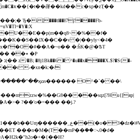
���_ ̦m�C�ꪎ��{�t��嵂��kd��/c�xp�zҬ��
+v���K��S��ɺX��C��v �|��yly<�4�
��nx�f'�O�#��A�~o�� �:ĥK�@�ѢT
�-
�A�>� ?��'o�=��� ��j.?