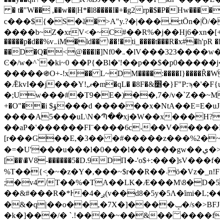
� t�"W�� ,��w��|H*�l8����I�+�g2rp�$�P�Hw��
c���${�S�ӑ�>A"y.?�|���,;tŌn�|۟Ȯ/�
����b~Z�xrV<�~C#��R%�j��Hj6�xn�[+N�����`�t�k�fإ*�5�nexDJF��Ǔu�����*�<��
�����p�d��%v܅iM�ld�� \��!�ti_����t���R�x#�h'pR �hW*�$�ca���Hp� b��� D��~�$+,����G��Rt=_�=uV�Tl=�Y�:X
��D�Q�<@���l�]Nf܅�0�lV���323����w��'��`����`�ң�.A<������<�,�� t[�U��E��p(m��q8~�%��f�
Ͼ�/w�^`�ki~0 ��P{�Bl�'!��p��$�p0����
�����֍O+-!x�� L~DM����:����I}����Ȓ
�ǢkvI��j���Y!,ޕ�m�qL� �8F�&׵�}F"P:ϡ�'�F{uہK�B� 1w��FX��c7m,������e�pB% �T�� ��٭ �P
�;Uw���#�T9�E�)��,7�/v�`Z��~M���_��x��x���D�4�(�
+�O"��i $ۆ���d ������x�NtA��E=E�uJ����Y��e������x��(��.����Glt��r -�xn�kː�/
����A5���uL\N�Պ��xj�W��x���H?�h
��aP�'������FI¨����6c˖��V�����L�>��"X�'�ՠ��Q�
[r���G��E,�3�� �#�����z���%2�~��
�=�U'���u���l�0���l������gw��ي�>������-����F��4nn ��S9��e�+zE�o����mzzw�%��G8�����sqz[?Hu{[яp|
[��\�V8-������5�D.9DП�-'o$+:���]sV
%T��{<̩�~�z�Y�,���~$r��R��˓ö�Vz�_n!F�����$4 �Nܤ�@
;�v4 /T��%�TA��LK�Ӕ���M\8�D�5
��&#���R�*Ͱ�4�ږ(v��d8�5y�5Λ�ȋmi�L;��m12����GZ���fj����D�řxz�&#����R��f71���b��Uɱ������_ع��(�o�3�dz�ǀ#W�"dC�n�k���n�S
�&�q|��o��,�7X�]����ݒ�/s�>BFJ��H�>c��@K:HM�nl����b� �&�T[���s���ET ���n�M�(T��mP��ؗ��᯲0�d�
�k�]���/� `.!����~��&��؅����f�->�(S抦���RF!��oCc� ���.�H�e�r��E�o�DA�H2k�"h2o�+�{��H?