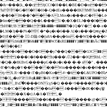
ꚦ(�&+���[k_��r)/ɧCCf�H��Ł�BE�D�m��
?�u�G���H�-Q�dEo����IlKtMu(�
c��$�86��7���ALMos�z���uC�F�L4
L��� U�;�X�EǇ���I�� ڒy�֟� \���kZ7���=C @ˣi5l��
}Ɇ��� -D踰-0�[u8A��q�6m.��WI[����I
J[���ch6(�3�6&��"��!�WJ5�xRE����Y]t���1�hÃc7
��f�4���O�O��y7��Q���ѠC��{��O4
2�� (���1�8���b)���\.Ũ2��=�0QRbL<L
Q�,�8KBvG����pG��z�c�� �-� n�" , ���o�
f��B'�%�g�V���� �|�Wm����è�z��Θ��
դ=X.R<��� tT�µB6�Kn�-#>�h��L&UPO�
�(�v��b m�-
�m�����/���a_B\d߰.�I���ONϲɣS�Q ���=9����|
��
��X�t}A�A�T _�
8��6���'������:@�L�ڦ�+�C�^�� �&m�'��
�� ����;�oT�e��gF����?2*D*��Q!��B,C�?1*�