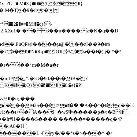
�x=?GT� M�Z{����Q\��}
��2��#=�M)��q){-
�2 XZo1� ��3��u����:z�K�q��D
�lEuQPe)l����ϻ@� ��zI��9�irb
6�t��\N�Rq)��;O�%�м��l�)tj�'*�?
 K9��;Q}'0������8:�e{�P!
�⁙
1;��t<�A��$+�w$㘴�����p�\;�Bй
aF��Ir#H����S����'�����=�����q�4?
ݴyy�/��*s�>���*-�/