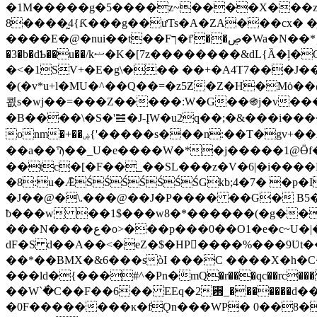
�1M�����g�5����z~����X���z?�
8����̰4{Ƙ���g��ưTs�A�ZA���cx� 
����E�@�nui��t��Fך�f'��ڝ�Wa�N��*ۯ�spS���-~kWju��v�?
�3�b�dƄ��u��/kޟ�K�[7z��������&dL{Ȁ�ļ�O�^��>�F��=���l�����7{Z�:��WA�2�����:��=Ɓc�
�<�1SV+�E�g\��� ��+�A4T7���J��TGz�Zm�Z�ݙ�7�V�
�(�v*u+l�MU�^��Q��=�z5Ƶ�Z�H�Mȯ
쾺s�wj��=���Z�����:W�G��֍j�v���y
�B����\�S�'䷰�J-ĮW�u2q��;�&���i����
onm�+��ۻ{'�����s���n:��T�gv+��A �v�?��������)f��0���&����]��Q� �|>g�x�uۘs���C��|��t�޷��`i���O�/
��a��Ϡ��_U�e����W�*�j�����1@Ӫ
��tc�[�F��_��SL���z�V�6|�i����
�8:u�ǢŚŚŚŚŚŚŚGkb;4�7� �p�
�J��@�\.���@��J�P���� ��G�
B5
ƀ���w ��1$���w8�*������(�g��F<�ݣ�����y��Ze��^~�Q���-?y��S�j
���N����ع�o>���p���0��O1�e�c~U�|���F8Ac�w$��:���˂#��X�<�a�X�?�]6
dF�S d��A��<�eZ�$�HP�َ���%���9Ʋt
��*��BMX�&6���sòI ���C ����X�h�C
���ld�{���#^�Pn�ܳmQ�r���qc��rc��
��W`߭�C��F��6�� EEq�2꨻_�������d
�0F��������ĸ�fǪn���WP� 0��8����ğ�t