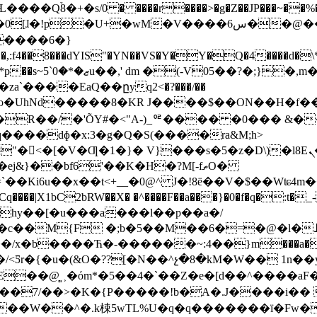
L����Q֒8�+�s/0 � ����r����>�g�Z��JP���~��%
�U+�wM�V����س6��@�� M�T�9�8c�
����6�}
4��8���dYIS"�YN��VS�Y�Y�Q�4����d�\**
��2�����H;��:TF��K��І�U$�i;NJ�;�̞?��f�y.ǚ�{�k~LL*p��s~ޒ�*�0`5u��,' dm �(-V05�
�?�;}�,m
a`����EaQ��ըyq2<�?���/��
�UhNd�����8�KR J����$��ON��H�f��$
�R��/�'ÕY#�<"A-)_ꥶ���� �0��� &��7
���dɸ�x:3�g�Q�S(����ra&M;h>
Ƣ�1�}� V}���s�5�z�D\)�l8Eܢ�r���/ m�M�a�r
}��bf6'��K�H�?M[-fތO�
���|X1bC2bRW��X� �^����F��a���}�0�f�q�:t�_-
M{F �;b�5��M��6�=�@�l�ڟ�ֽ�o;,���
�~:4��}m���a��أ���MǎS��f!ػ��Ք� �A��"�b'q�
/<Ƽr�{�u�(&O�??[�N��^չ�8�kM�W�� 1n��y
��@̻ˌ˲�όm*� 5��4�`��Z�e�[d��^��� �
��W��^�.k梀5wTL%U
�q�q�������ї�Fw������L-4