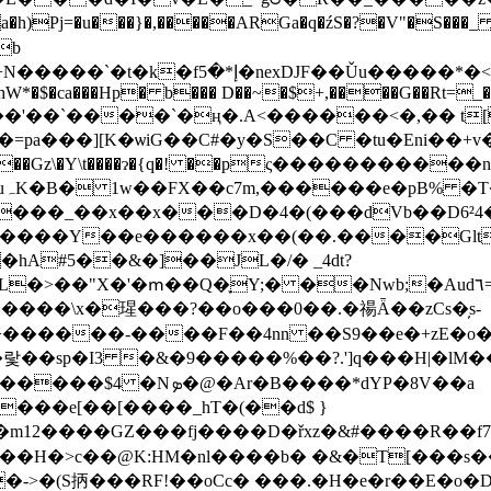
��a�h)Pj=�u���}�,�����ARGa�q�źS�?�V"�S
b
�;� Ђ�i[���tl��Ɨ7j'����Fb-
�j�=pa���][K�ѡiG��C#�y�S��C �tu�Eni��
�W��Gz\�Y\t����ɂ�{q�! ��pς���������
��dVb��D6²4� ג(�� z/�B; �8j1Bk��6� ^�u��x����X.$?�S{
A#5��&�]��JL�/� _4dt?
֪Y;� ��Nwb;�Aud٦=�����"��ϗߛs������ O^�`� ��\
��\x�瑆���?��o���0��.�禓Ǟ��zCs�̦s-
���f�랓��sp�I3 �&�9�����%��?.']q���H|�lM�
�Ar�B����*dYP�8V��a
���e[��[����_hΤ�(��d$ }