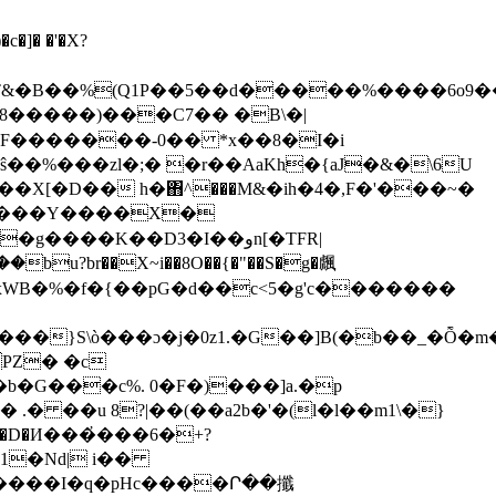
�]� �'�X?
&�B��%(Q1P��5�
�d�����%����6o9��
8�����)���C7�� �B\�|
��%���zl�;� �r��AaKh�{aJ�&�\6U
��K��D3�I��وn[�TFR|
?br��X~i��8O��{�"��S�g�䬌
xWB�%�f�{��pG�d��c<5�g'c�������
9���}S\ò���ɔ�j�0z1.�G��]B(�b��_�Ȭ�
PZ� �с
� ��u 8?|��(��a2b�'�(l�l��m1\�}
1�Nd| i��
�w����I�q�pHc����Ր��攕