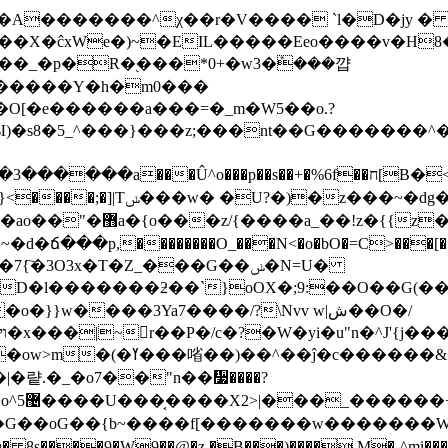
�ĉxWe�)~�EIL�����Eeo����v�H8���󽃆�
_�p�R�֭���*0+�w3�݊���꺕
r;�����Y�h�m0���
[�e������a���=�_m�W5��o.?
Ы)�s8�5_^���}���z;���nt��G�������^
)�z���~�dg��i�Z�`�}
�����i�t��0�9�}:��v���|
�������ۧ��[��ן��������gg��s��{�v��w�C��t0;Q�{�����r�j�q�wƶz��{���i�c��͵=9sG��+�j�j��[��
�&�ˋ��{�;�o�=�a]\
G��{b~����f[�������w�������W[�;r�-v��c
 8s����9�W9��@�z �B���)���� M�-^mi�