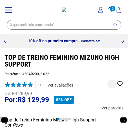
10% off na primeira compra -
Cadastre-se!
TOP DE TREINO FEMININO MIZUNO HIGH
SUPPORT
Referência
:
J2GAB200_2-022
Ver avaliações
5.0
R$
289
,
99
R$
129
,
99
55%
OFF
Ver parcelas
Cor:
Roxo