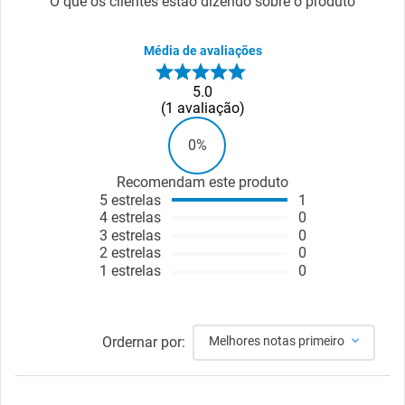
O que os clientes estão dizendo sobre o produto
Média de avaliações
5.0
1
avaliação
0%
Recomendam este produto
5
estrelas
1
4
estrelas
0
3
estrelas
0
2
estrelas
0
1
estrelas
0
Ordernar por:
Melhores notas primeiro