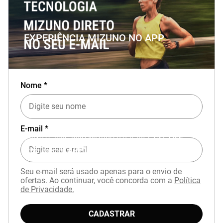
EXPERIÊNCIA MIZUNO NO APP
Nome *
E-mail *
Baixe o aplicativo Mizuno e garanta
15% OFF
com cupom
APP15
.
Seu e-mail será usado apenas para o envio de
ofertas. Ao continuar, você concorda com a
Política
de Privacidade.
CADASTRAR