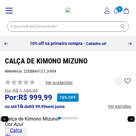
10% off na primeira compra -
Cadastre-se!
CALÇA DE KIMONO MIZUNO
Referência
:
22EB8A0127_3-004
Ver avaliações
R$
1
.
189
,
99
R$
999
,
99
16%
OFF
10
Ver parcelas
ou até
x de
R$
99
,
99
sem juros
Cor:
Azul