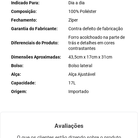
Indicado Para
Dia a dia
Composição
100% Poliéster
Fechamento
Zíper
Garantia do Fabricante
Contra defeito de fabricação
Forro acolchoado na parte de
Diferenciais do Produto
trás e detalhes em cores
contrastantes
Dimensões Aproximadas
43,5cm x 17cm x 31cm
Bolso
Bolso lateral
Alça
Alça Ajustável
Capacidade
17L
Origem
Importado
Avaliações
O que os clientes estão dizendo sobre o produto