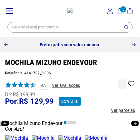
Frete grátis sem valor mínimo.
MOCHILA MIZUNO ENDEVOUR
Referência
:
4141782_3-006
Ver avaliações
4.5
R$
199
,
99
R$
129
,
99
35%
OFF
Ver parcelas
Cor:
Azul