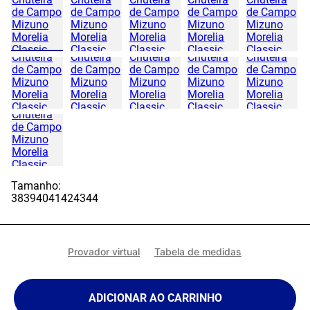
Tamanho:
38
39
40
41
42
43
44
Provador virtual
Tabela de medidas
ADICIONAR AO CARRINHO