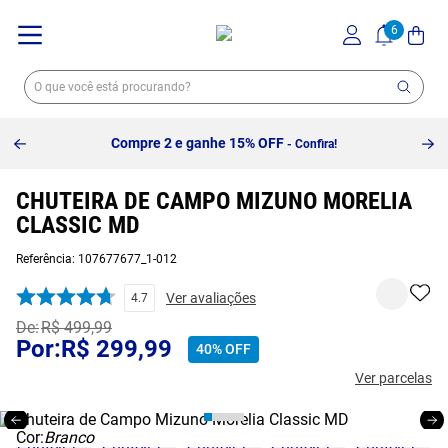
Compre 2 e ganhe 15% OFF
- Confira!
CHUTEIRA DE CAMPO MIZUNO MORELIA
CLASSIC MD
Referência
:
107677677_1-012
Ver avaliações
4.7
R$
499
,
99
R$
299
,
99
40%
OFF
Ver parcelas
Cor:
Branco