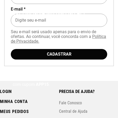
E-mail *
EXPERIÊNCIA MIZUNO NO APP
Seu e-mail será usado apenas para o envio de
ofertas. Ao continuar, você concorda com a
Política
de Privacidade.
CADASTRAR
Baixe o aplicativo Mizuno e garanta
15% OFF
com cupom
APP15
.
LOGIN
PRECISA DE AJUDA?
MINHA CONTA
Fale Conosco
Central de Ajuda
MEUS PEDIDOS