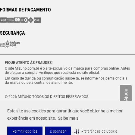
FORMAS DE PAGAMENTO
SEGURANÇA
FIQUE ATENTO ÀS FRAUDES!
O site Mizuno.com.br é o site exclusivo da marca para compras online. Antes
de efetuar a compra, verifique que você está no site oficial.
Em caso de dúvida ou comunicação suspeita, se informe nos perfis oficiais
da marca ou pela central de atendimento.
Ajuda
© 2026 MIZUNO TODOS OS DIREITOS RESERVADOS.
Vulcabras – SP Comércio de Artigos Esportivos Ltda. – CNPJ
18.565.468/0012-41
Este site usa cookies para garantir que você obtenha a melhor
Estrada Municipal Luiz Lopes Neto, n.º 21 – Tenentes – CEP. 37.640-000 –
R$ 299,99
Extrema/MG
experiência em nosso site.
Saiba mais
TAMANHO
Selecione o seu tamanho
ou até
5
x de
R$
59
,
99
Permitir cookies
Dispensar
Preferências de Cookie
ADICIONAR AO CARRINHO