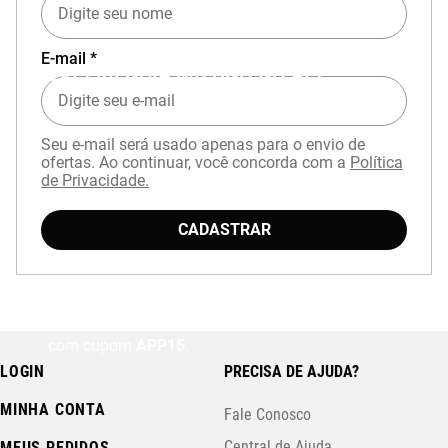
E-mail *
EXPERIÊNCIA MIZUNO NO APP
Seu e-mail será usado apenas para o envio de
ofertas. Ao continuar, você concorda com a
Política
de Privacidade.
CADASTRAR
Baixe o aplicativo Mizuno e garanta
15% OFF
com cupom
APP15
.
LOGIN
PRECISA DE AJUDA?
MINHA CONTA
Fale Conosco
Central de Ajuda
MEUS PEDIDOS