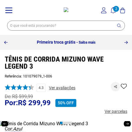
Primeira troca grátis -
Saiba mais
TÊNIS DE CORRIDA MIZUNO WAVE
LEGEND 3
Referência
:
101079079_1-006
Ver avaliações
4.3
R$
599
,
99
R$
299
,
99
50%
OFF
Ver parcelas
Cor:
Azul