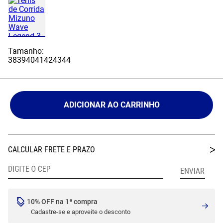
Tamanho:
38
39
40
41
42
43
44
ADICIONAR AO CARRINHO
10% OFF na 1ª compra
Cadastre-se e aproveite o desconto