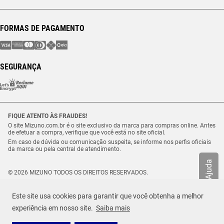
FORMAS DE PAGAMENTO
SEGURANÇA
FIQUE ATENTO ÀS FRAUDES!
O site Mizuno.com.br é o site exclusivo da marca para compras online. Antes
de efetuar a compra, verifique que você está no site oficial.
Em caso de dúvida ou comunicação suspeita, se informe nos perfis oficiais
da marca ou pela central de atendimento.
Ajuda
© 2026 MIZUNO TODOS OS DIREITOS RESERVADOS.
Vulcabras – SP Comércio de Artigos Esportivos Ltda. – CNPJ
18.565.468/0012-41
Este site usa cookies para garantir que você obtenha a melhor
Estrada Municipal Luiz Lopes Neto, n.º 21 – Tenentes – CEP. 37.640-000 –
R$ 299,99
Extrema/MG
experiência em nosso site.
Saiba mais
TAMANHO
Selecione o seu tamanho
ou até
5
x de
R$
59
,
99