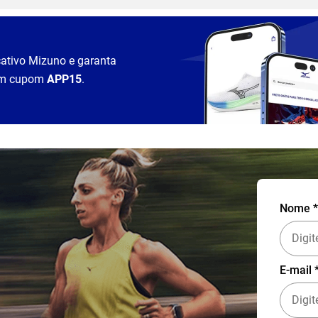
cativo Mizuno e garanta
m cupom
APP15
.
Nome *
E-mail 