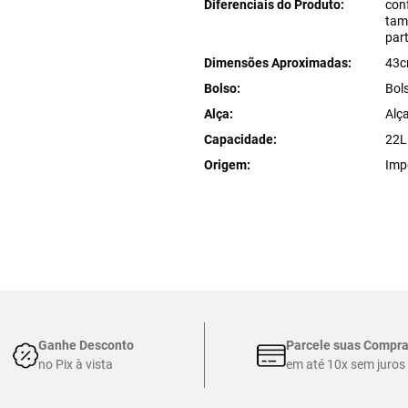
Diferenciais do Produto
con
tam
part
Dimensões Aproximadas
43c
Bolso
Bols
Alça
Alça
Capacidade
22L
Origem
Imp
Ganhe Desconto
Parcele suas Compr
no Pix à vista
em até 10x sem juros