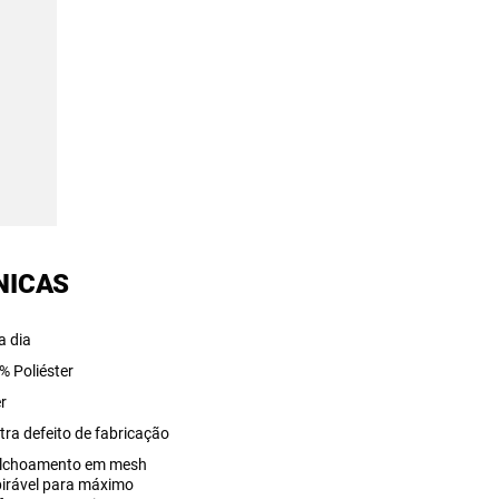
NICAS
a dia
% Poliéster
r
tra defeito de fabricação
lchoamento em mesh
pirável para máximo