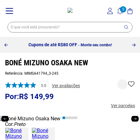
Cupons de até R$80 OFF
- Monte seu combo!
BONÉ MIZUNO OSAKA NEW
Referência
:
MIMSA41794_3-245
Ver avaliações
5.0
R$
149
,
99
Ver parcelas
Cor:
Preto