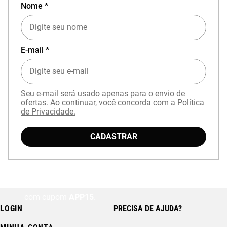
Nome *
E-mail *
EXPERIÊNCIA MIZUNO NO APP
Seu e-mail será usado apenas para o envio de
ofertas. Ao continuar, você concorda com a
Política
de Privacidade.
CADASTRAR
Baixe o aplicativo Mizuno e garanta
15% OFF
com cupom
APP15
.
LOGIN
PRECISA DE AJUDA?