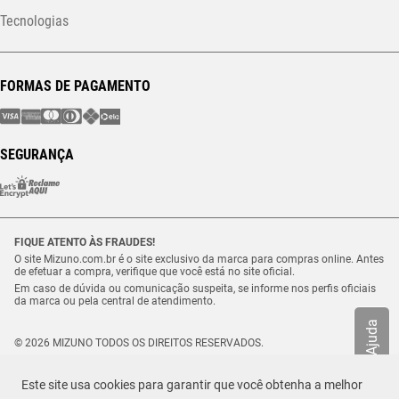
Tecnologias
FORMAS DE PAGAMENTO
SEGURANÇA
FIQUE ATENTO ÀS FRAUDES!
O site Mizuno.com.br é o site exclusivo da marca para compras online. Antes
de efetuar a compra, verifique que você está no site oficial.
Em caso de dúvida ou comunicação suspeita, se informe nos perfis oficiais
da marca ou pela central de atendimento.
Ajuda
© 2026 MIZUNO TODOS OS DIREITOS RESERVADOS.
Vulcabras – SP Comércio de Artigos Esportivos Ltda. – CNPJ
18.565.468/0012-41
Este site usa cookies para garantir que você obtenha a melhor
Estrada Municipal Luiz Lopes Neto, n.º 21 – Tenentes – CEP. 37.640-000 –