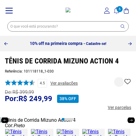
10% off na primeira compra -
Cadastre-se!
TÊNIS DE CORRIDA MIZUNO ACTION 4
Referência
:
101118118_1-030
Ver avaliações
4.5
R$
399
,
99
R$
249
,
99
38%
OFF
Ver parcelas
Cor:
Preto