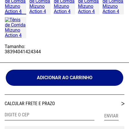
Tamanho:
38
39
40
41
42
43
44
ADICIONAR AO CARRINHO