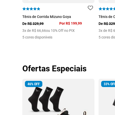
Tênis de Corrida Mizuno Goya
Tênis de 
Por
R$ 199,99
De
R$ 329,99
De
R$ 329
3
x de
R$
66
,
66
ou 10% Off no PIX
3
x de
R$
5 cores disponíveis
5 cores di
Ofertas Especiais
46
%
OFF
33
%
OF