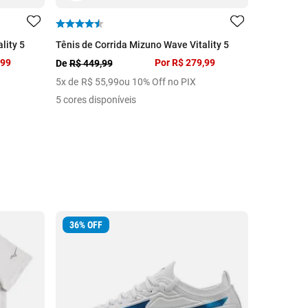
lity 5
Tênis de Corrida Mizuno Wave Vitality 5
Tênis de C
,99
Por
R$ 279,99
De
R$ 449,99
De
R$ 329,
5
x de
R$
55
,
99
ou 10% Off no PIX
3
x de
R$
6
5 cores disponíveis
5 cores dis
36
%
OFF
25
%
OFF