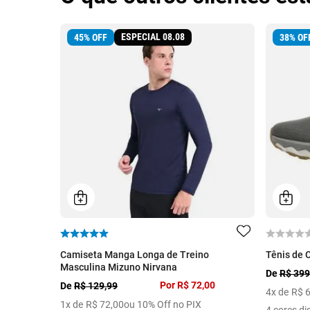
ESPECIAL 08.08
45
%
OFF
38
%
OF
Camiseta Manga Longa de Treino
Tênis de 
Masculina Mizuno Nirvana
De
R$ 399
Por
R$ 72,00
De
R$ 129,99
4
x de
R$
1
x de
R$
72
,
00
ou 10% Off no PIX