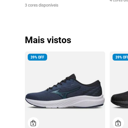
4 cores di
3 cores disponíveis
Mais vistos
39
%
OFF
39
%
OF