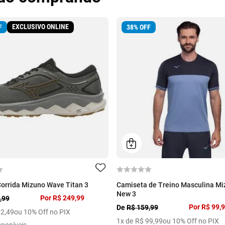
EXCLUSIVO ONLINE
F
38
%
OFF
Corrida Mizuno Wave Titan 3
Camiseta de Treino Masculina Mi
New 3
Por
R$ 249,99
,99
Por
R$ 99,
De
R$ 159,99
62
,
49
ou 10% Off no PIX
1
x de
R$
99
,
99
ou 10% Off no PIX