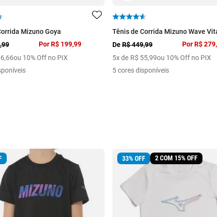
Corrida Mizuno Goya
Tênis de Corrida Mizuno Wave Vita
Por
R$ 199,99
Por
R$ 279
,99
De
R$ 449,99
66
,
66
ou 10% Off no PIX
5
x de
R$
55
,
99
ou 10% Off no PIX
sponíveis
5 cores disponíveis
2 COM 15% OFF
F
33
%
OFF