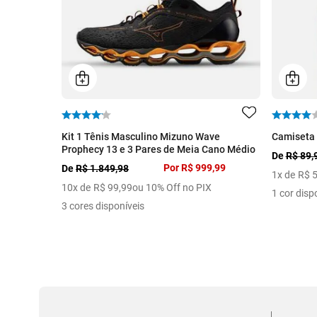
Kit 1 Tênis Masculino Mizuno Wave
Camiseta 
Prophecy 13 e 3 Pares de Meia Cano Médio
De
R$ 89,
Por
R$ 999,99
De
R$ 1.849,98
1
x de
R$
10
x de
R$
99
,
99
ou 10% Off no PIX
1 cor disp
3 cores disponíveis