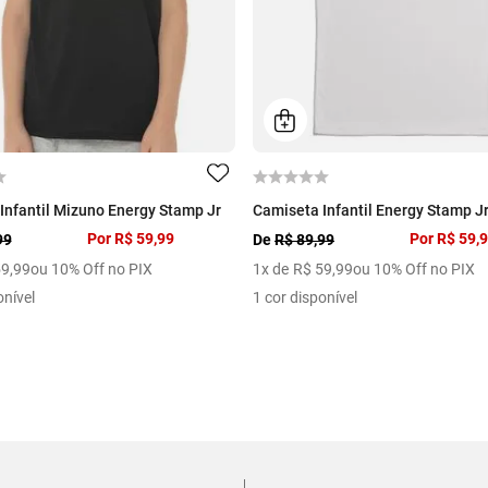
Infantil Mizuno Energy Stamp Jr
Camiseta Infantil Energy Stamp J
Por
R$ 59,99
Por
R$ 59,
99
De
R$ 89,99
59
,
99
ou 10% Off no PIX
1
x de
R$
59
,
99
ou 10% Off no PIX
onível
1 cor disponível