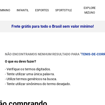
EXPLORE
EMININO
INFANTIL
ESPORTES
SPORTSTYLE
MIZUNO
10% off no pix à vista -
Saiba mais
NÃO ENCONTRAMOS NENHUM RESULTADO PARA "
TENIS-DE-COR
O que eu devo fazer?
Verifique os termos digitados.
Tente utilizar uma única palavra.
Utilize termos genéricos na busca.
Tente utilizar sinônimos do termo desejado.
stão comprando