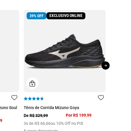
EXCLUSIVO ONLINE
LANÇAM
39
%
OFF
zuno Soul
Tênis de Corrida Mizuno Goya
Tênis Mizu
Por
R$ 199,99
R$ 2.499,9
De
R$ 329,99
99
10
x de
R$
3
x de
R$
66
,
66
ou 10% Off no PIX
2 cores dis