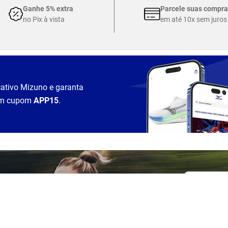
Ganhe 5% extra
Parcele suas compra
no Pix à vista
em até 10x sem juros
cativo Mizuno e garanta
m cupom
APP15
.
Nome *