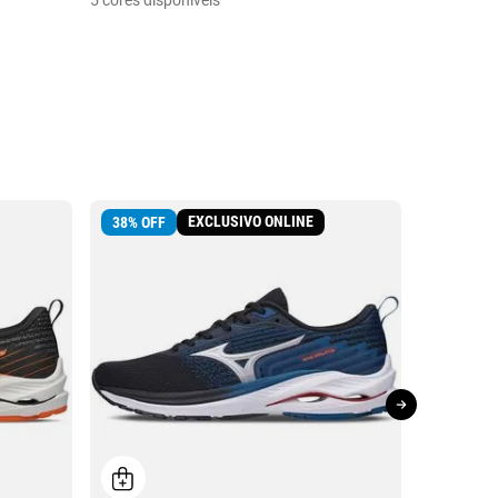
5 cores disponíveis
EXCLUSIVO ONLINE
38
%
OFF
39
%
OFF