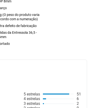
OP 8mm
arço
g (O peso do produto varia
acordo com a numeração)
tra defeito de fabricação
idas da Entressola 36,5 -
,5mm
ortado
5
estrelas
51
4
estrelas
6
3
estrelas
2