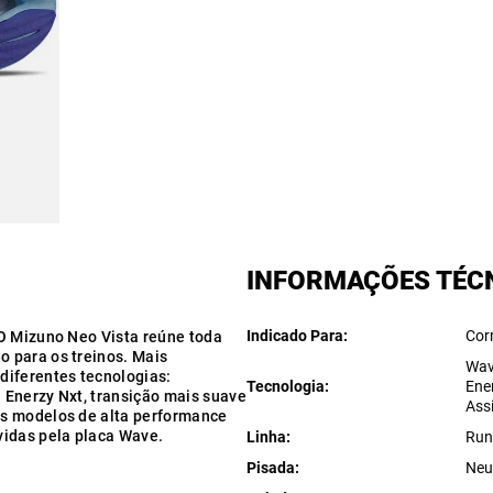
INFORMAÇÕES TÉC
Indicado Para
Cor
 O Mizuno Neo Vista reúne toda
 para os treinos. Mais
Wav
diferentes tecnologias:
Tecnologia
Ene
 Enerzy Nxt, transição mais suave
Ass
os modelos de alta performance
vidas pela placa Wave.
Linha
Run
Pisada
Neu