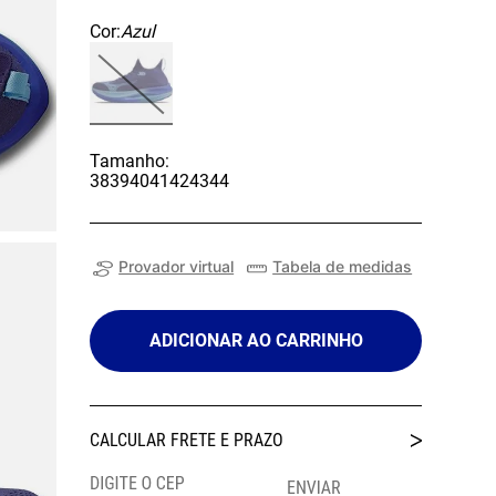
Cor:
Azul
Tamanho:
38
39
40
41
42
43
44
Provador virtual
Tabela de medidas
ADICIONAR AO CARRINHO