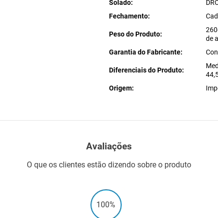
Solado
DR
Fechamento
Cad
260
Peso do Produto
de 
Garantia do Fabricante
Con
Med
Diferenciais do Produto
44
Origem
Imp
Avaliações
O que os clientes estão dizendo sobre o produto
100%