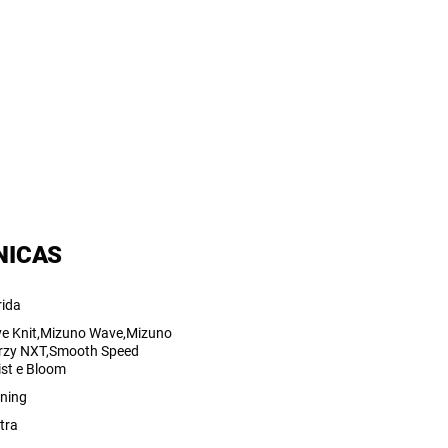
NICAS
rida
e Knit,Mizuno Wave,Mizuno
rzy NXT,Smooth Speed
ist e Bloom
ning
tra