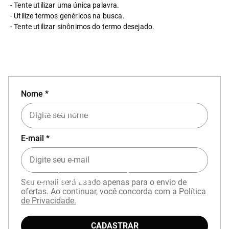
Tente utilizar uma única palavra.
Utilize termos genéricos na busca.
Tente utilizar sinônimos do termo desejado.
Nome *
EXPERIÊNCIA MIZUNO NO APP
E-mail *
Baixe o aplicativo Mizuno e garanta
15% OFF
com cupom
APP15
.
Seu e-mail será usado apenas para o envio de
ofertas. Ao continuar, você concorda com a
Política
de Privacidade.
CADASTRAR