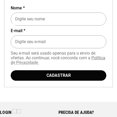
Nome *
EXPERIÊNCIA MIZUNO NO APP
E-mail *
Seu e-mail será usado apenas para o envio de
ofertas. Ao continuar, você concorda com a
Política
de Privacidade.
Baixe o aplicativo Mizuno e garanta
15% OFF
com cupom
APP15
.
CADASTRAR
LOGIN
PRECISA DE AJUDA?