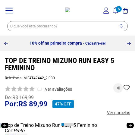
10% off na primeira compra -
Cadastre-se!
TOP DE TREINO MIZUNO RUN EASY 5
FEMININO
Referência
:
MIFAT42442_2-030
Ver avaliações
R$
169
,
99
R$
89
,
99
47%
OFF
Ver parcelas
Cor:
Preto