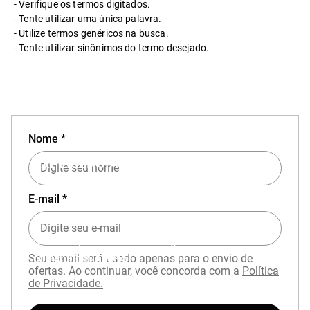
Verifique os termos digitados.
Tente utilizar uma única palavra.
Utilize termos genéricos na busca.
Tente utilizar sinônimos do termo desejado.
Nome *
EXPERIÊNCIA MIZUNO NO APP
E-mail *
Baixe o aplicativo Mizuno e garanta
15% OFF
com cupom
APP15
.
Seu e-mail será usado apenas para o envio de
ofertas. Ao continuar, você concorda com a
Política
de Privacidade.