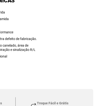
NICAS
rida
iamida
o
formance
tra defeito de fabricação.
o canelado, área de
piração e sinalização R/L
ional
as
Troque Fácil e Grátis