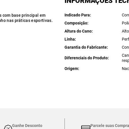
INFORMAÇÕES TÉC
Indicado Para
Cor
as com base principal em
ho nas práticas esportivas.
Composição
Pol
Altura do Cano
Alt
Linha
Per
Garantia do Fabricante
Con
Can
Diferenciais do Produto
res
Origem
Nac
Ganhe Desconto
Parcele suas Compr