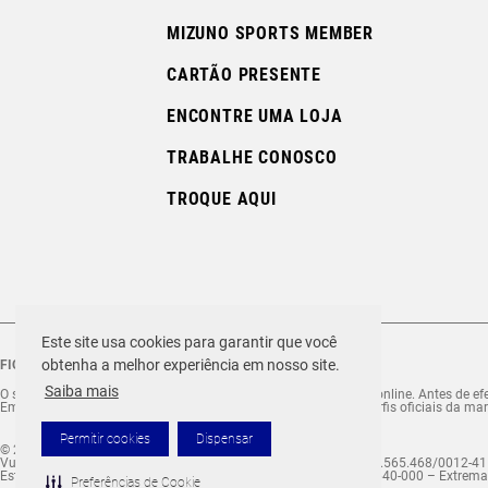
MIZUNO SPORTS MEMBER
CARTÃO PRESENTE
ENCONTRE UMA LOJA
TRABALHE CONOSCO
TROQUE AQUI
Este site usa cookies para garantir que você
obtenha a melhor experiência em nosso site.
FIQUE ATENTO ÀS FRAUDES!
Saiba mais
O site Mizuno.com.br é o site exclusivo da marca para compras online. Antes de efet
Em caso de dúvida ou comunicação suspeita, se informe nos perfis oficiais da mar
Permitir cookies
Dispensar
© 2026 MIZUNO TODOS OS DIREITOS RESERVADOS.
Vulcabras – SP Comércio de Artigos Esportivos Ltda. – CNPJ 18.565.468/0012-41
Estrada Municipal Luiz Lopes Neto, n.º 21 – Tenentes – CEP. 37.640-000 – Extre
Preferências de Cookie
MEIA CANO ALTO MIZUNO