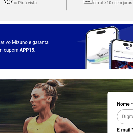
no Pix à vista
em até 10x sem juros
cativo Mizuno e garanta
m cupom
APP15
.
Nome *
E-mail 