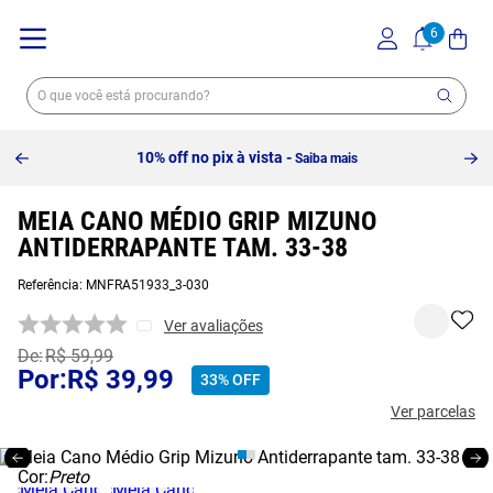
10% off no pix à vista -
Saiba mais
MEIA CANO MÉDIO GRIP MIZUNO
ANTIDERRAPANTE TAM. 33-38
Referência
:
MNFRA51933_3-030
Ver avaliações
R$
59
,
99
R$
39
,
99
33%
OFF
Ver parcelas
Cor:
Preto