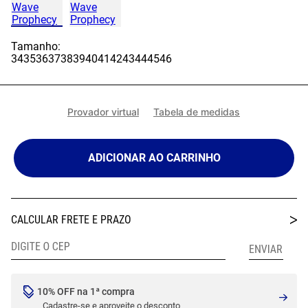
Tamanho:
34
35
36
37
38
39
40
41
42
43
44
45
46
Provador virtual
Tabela de medidas
ADICIONAR AO CARRINHO
10% OFF na 1ª compra
Cadastre-se e aproveite o desconto