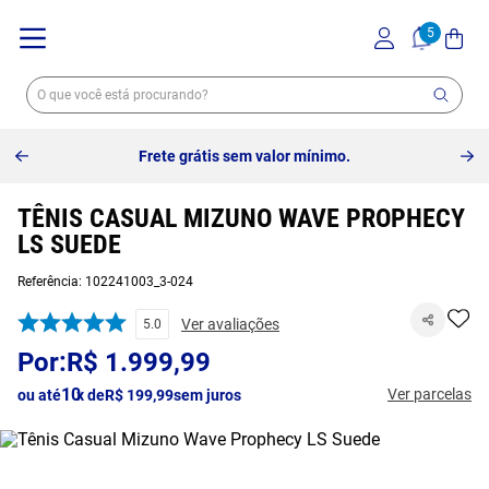
Frete grátis sem valor mínimo.
TÊNIS CASUAL MIZUNO WAVE PROPHECY
LS SUEDE
Referência
:
102241003_3-024
Ver avaliações
5.0
R$
1
.
999
,
99
10
Ver parcelas
ou até
x de
R$
199
,
99
sem juros