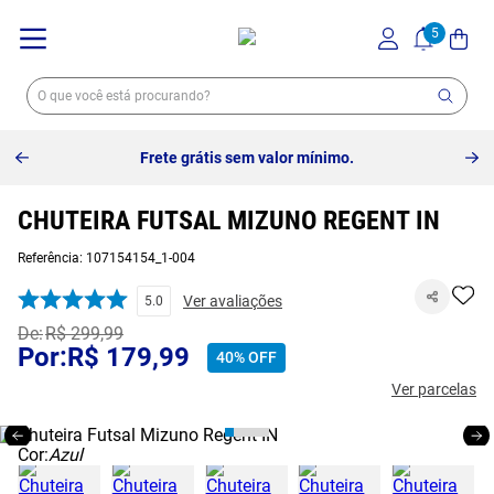
Frete grátis sem valor mínimo.
CHUTEIRA FUTSAL MIZUNO REGENT IN
Referência
:
107154154_1-004
Ver avaliações
5.0
R$
299
,
99
R$
179
,
99
40%
OFF
Ver parcelas
Cor:
Azul