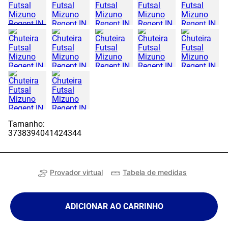
Tamanho:
37
38
39
40
41
42
43
44
Provador virtual
Tabela de medidas
ADICIONAR AO CARRINHO