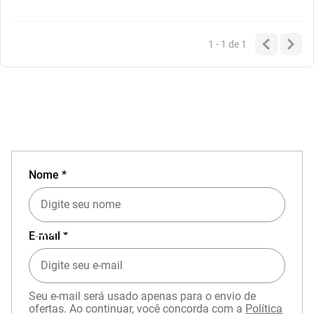
1 - 1
de
1
Nome *
EXPERIÊNCIA MIZUNO NO APP
E-mail *
Seu e-mail será usado apenas para o envio de
ofertas. Ao continuar, você concorda com a
Política