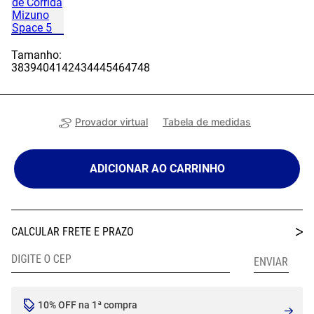
Tamanho:
38
39
40
41
42
43
44
45
46
47
48
Provador virtual
Tabela de medidas
ADICIONAR AO CARRINHO
10% OFF na 1ª compra