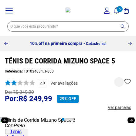
10% off na primeira compra -
Cadastre-se!
TÊNIS DE CORRIDA MIZUNO SPACE 5
Referência
:
101034034_1-800
Ver avaliações
2.0
R$
349
,
99
R$
249
,
99
29%
OFF
Ver parcelas
Cor:
Preto