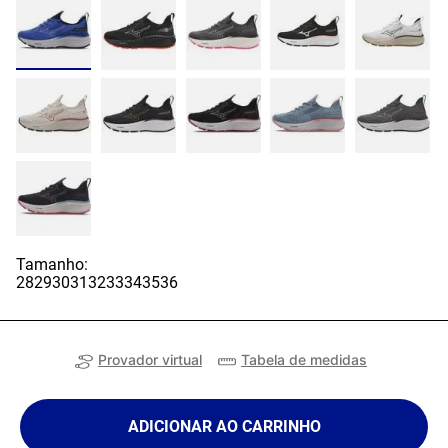
Tamanho:
28
29
30
31
32
33
34
35
36
Provador virtual
Tabela de medidas
ADICIONAR AO CARRINHO