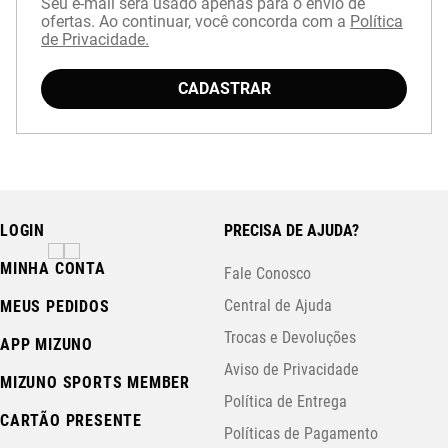
Seu e-mail será usado apenas para o envio de
ofertas. Ao continuar, você concorda com a
Política
de Privacidade.
Baixe o aplicativo Mizuno e garanta
15% OFF
CADASTRAR
com cupom
APP15
.
LOGIN
PRECISA DE AJUDA?
MINHA CONTA
Fale Conosco
Central de Ajuda
MEUS PEDIDOS
Trocas e Devoluções
APP MIZUNO
Aviso de Privacidade
MIZUNO SPORTS MEMBER
Política de Entrega
CARTÃO PRESENTE
Políticas de Pagamento