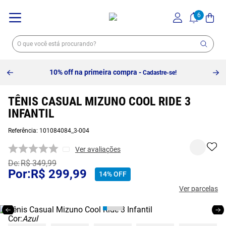
10% off na primeira compra -
Cadastre-se!
TÊNIS CASUAL MIZUNO COOL RIDE 3
INFANTIL
Referência
:
101084084_3-004
Ver avaliações
R$
349
,
99
R$
299
,
99
14%
OFF
Ver parcelas
Cor:
Azul