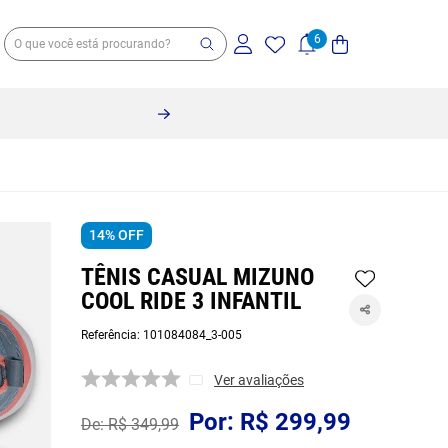
14%
OFF
TÊNIS CASUAL MIZUNO
COOL RIDE 3 INFANTIL
Referência
:
101084084_3-005
Ver avaliações
R$
299
,
99
R$
349
,
99