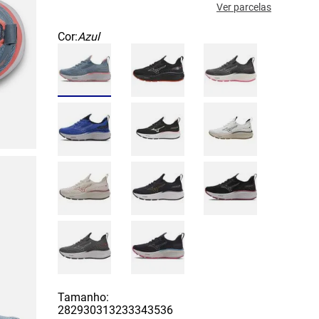
Ver parcelas
Cor:
Azul
Tamanho:
28
29
30
31
32
33
34
35
36