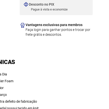
Desconto no PIX
Pague à vista e economize
Vantagens exclusivas para membros
Faça login para ganhar pontos e trocar por
frete grátis e descontos.
NICAS
a Dia
tier Foam
ior
arço
tra defeito de fabricação
edal possui tecido em knit,