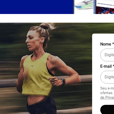
Nome *
E-mail 
Seu e-m
ofertas
de Priva