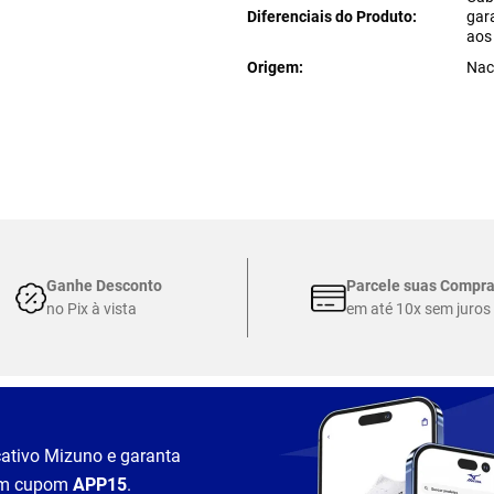
Diferenciais do Produto
gar
aos
Origem
Nac
Ganhe Desconto
Parcele suas Compr
no Pix à vista
em até 10x sem juros
cativo Mizuno e garanta
m cupom
APP15
.