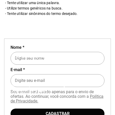
Tente utilizar uma única palavra.
Utilize termos genéricos na busca.
Tente utilizar sinônimos do termo desejado.
Nome *
EXPERIÊNCIA MIZUNO NO APP
E-mail *
Baixe o aplicativo Mizuno e garanta
15% OFF
com cupom
APP15
.
Seu e-mail será usado apenas para o envio de
ofertas. Ao continuar, você concorda com a
Política
de Privacidade.
CADASTRAR