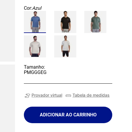
Cor:
Azul
Tamanho:
P
M
G
GG
EG
Provador virtual
Tabela de medidas
ADICIONAR AO CARRINHO