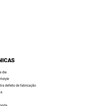
NICAS
a dia
rtstyle
tra defeito de fabricação
ta
a
onda