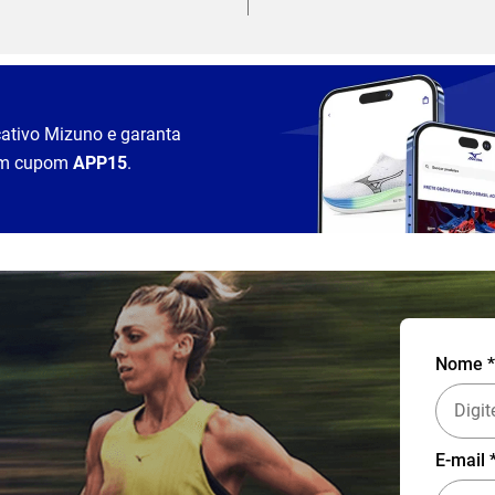
cativo Mizuno e garanta
m cupom
APP15
.
Nome *
E-mail 