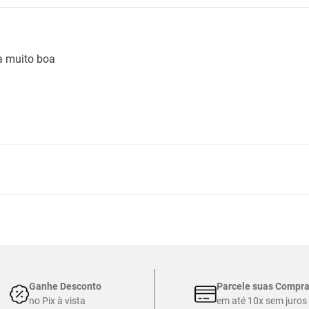
 muito boa
Ganhe Desconto
Parcele suas Compr
no Pix à vista
em até 10x sem juros