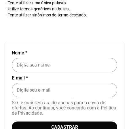
Tente utilizar uma única palavra.
Utilize termos genéricos na busca.
Tente utilizar sinônimos do termo desejado.
Nome *
EXPERIÊNCIA MIZUNO NO APP
E-mail *
Baixe o aplicativo Mizuno e garanta
15% OFF
com cupom
APP15
.
Seu e-mail será usado apenas para o envio de
ofertas. Ao continuar, você concorda com a
Política
de Privacidade.
CADASTRAR