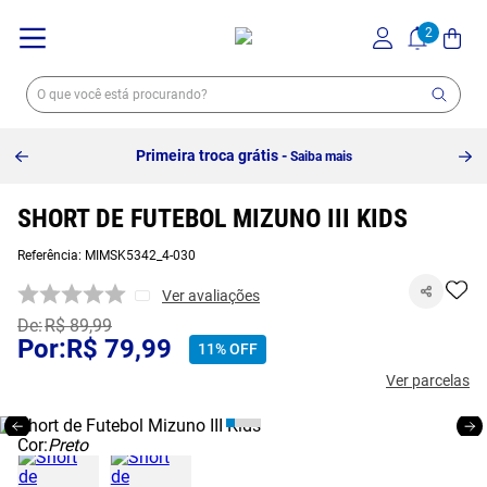
Primeira troca grátis -
Saiba mais
SHORT DE FUTEBOL MIZUNO III KIDS
Referência
:
MIMSK5342_4-030
Ver avaliações
R$
89
,
99
R$
79
,
99
11%
OFF
Ver parcelas
Cor:
Preto