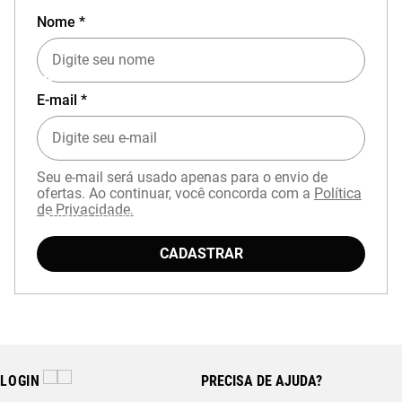
Nome *
EXPERIÊNCIA MIZUNO NO APP
E-mail *
Seu e-mail será usado apenas para o envio de
ofertas. Ao continuar, você concorda com a
Política
de Privacidade.
Baixe o aplicativo Mizuno e garanta
15% OFF
com cupom
APP15
.
CADASTRAR
LOGIN
PRECISA DE AJUDA?