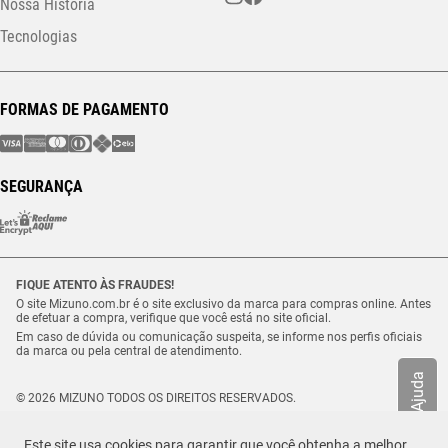
Nossa História
Tecnologias
FORMAS DE PAGAMENTO
SEGURANÇA
FIQUE ATENTO ÀS FRAUDES!
O site Mizuno.com.br é o site exclusivo da marca para compras online. Antes
de efetuar a compra, verifique que você está no site oficial.
Em caso de dúvida ou comunicação suspeita, se informe nos perfis oficiais
da marca ou pela central de atendimento.
Ajuda
© 2026 MIZUNO TODOS OS DIREITOS RESERVADOS.
Vulcabras – SP Comércio de Artigos Esportivos Ltda. – CNPJ
18.565.468/0012-41
Este site usa cookies para garantir que você obtenha a melhor