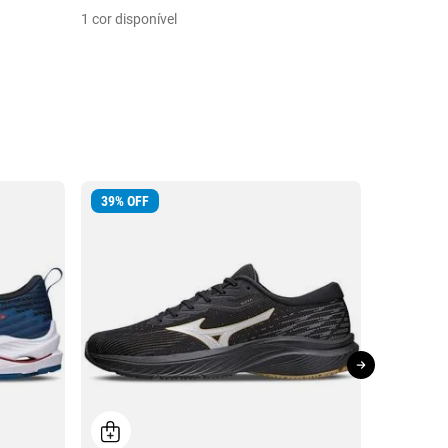
1 cor disponível
LANÇAM
39
%
OFF