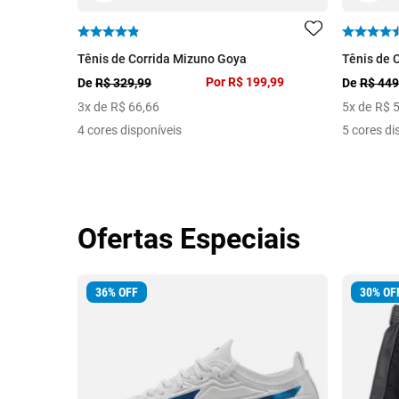
Tênis de Corrida Mizuno Goya
Tênis de 
Por
R$ 199,99
De
R$ 329,99
De
R$ 449
3
x de
R$
66
,
66
5
x de
R$
4 cores disponíveis
5 cores di
Ofertas Especiais
36
%
OFF
30
%
OF