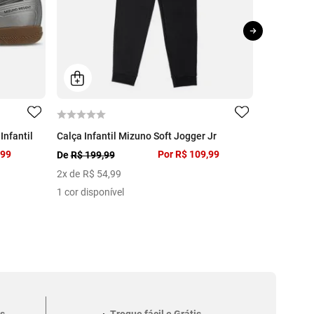
Infantil
Calça Infantil Mizuno Soft Jogger Jr
Bermuda Inf
,99
Por
R$ 109,99
De
R$ 199,99
De
R$ 99,9
2
x de
R$
54
,
99
1
x de
R$
5
1 cor disponível
4 cores dis
s
Troque fácil e Grátis