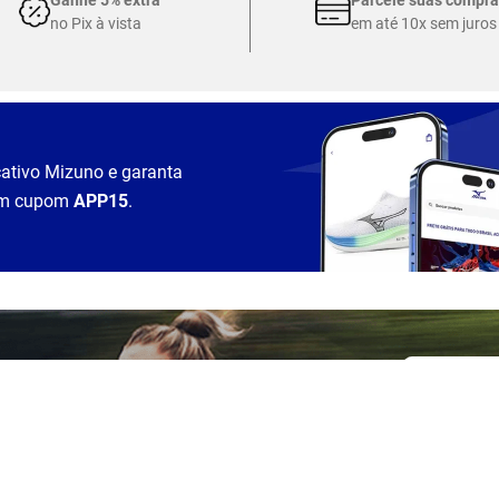
no Pix à vista
em até 10x sem juros
cativo Mizuno e garanta
m cupom
APP15
.
Nome *