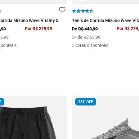
Corrida Mizuno Wave Vitality 5
Tênis de Corrida Mizuno Wave Vita
Por
R$ 279,99
Por
R$ 279
,99
De
R$ 449,99
55
,
99
5
x de
R$
55
,
99
sponíveis
5 cores disponíveis
F
25
%
OFF