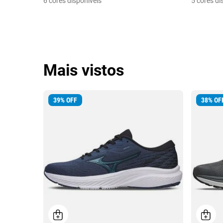
6 cores disponíveis
5 cores di
Mais vistos
39
%
OFF
38
%
OF