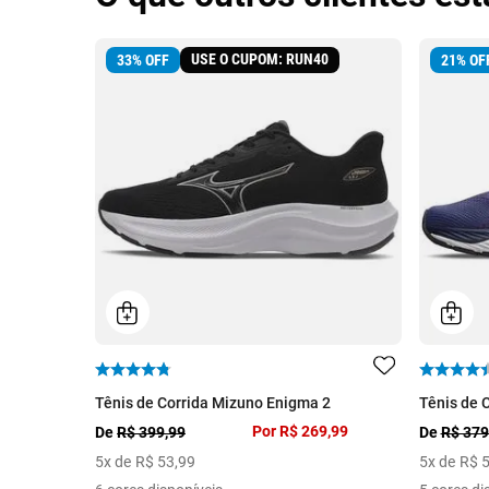
USE O CUPOM: RUN40
33
%
OFF
21
%
OF
Tênis de Corrida Mizuno Enigma 2
Tênis de 
Por
R$ 269,99
De
R$ 399,99
De
R$ 379
5
x de
R$
53
,
99
5
x de
R$