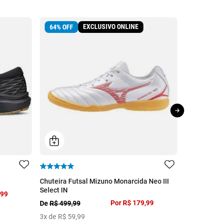
EXCLUSIVO ONLINE
64
%
OFF
Chuteira Futsal Mizuno Monarcida Neo III
Chuteira S
Select IN
,99
R$ 399,99
Por
R$ 179,99
De
R$ 499,99
7
x de
R$
5
3
x de
R$
59
,
99
10 cores di