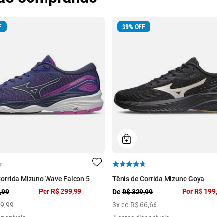
F
39
%
OFF
Corrida Mizuno Wave Falcon 5
Tênis de Corrida Mizuno Goya
Por
R$ 299,99
Por
R$ 199
,99
De
R$ 329,99
59
,
99
3
x de
R$
66
,
66