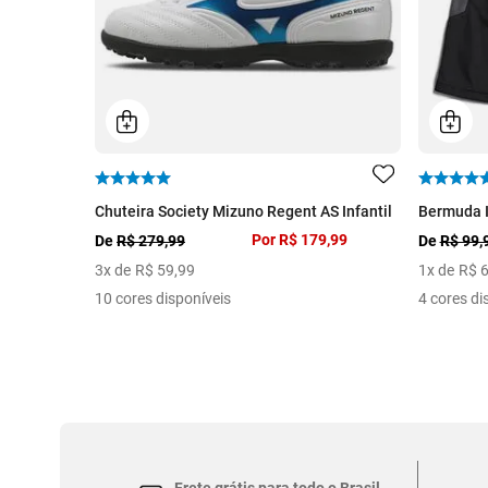
Chuteira Society Mizuno Regent AS Infantil
Bermuda In
Por
R$ 179,99
De
R$ 279,99
De
R$ 99,
3
x de
R$
59
,
99
1
x de
R$
10 cores disponíveis
4 cores di
Frete grátis para todo o Brasil