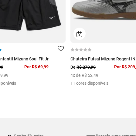
fantil Mizuno Soul Fit Jr
Chuteira Futsal Mizuno Regent IN 
Por
R$ 69,99
Por
R$ 209
99
De
R$ 279,99
69
,
99
4
x de
R$
52
,
49
sponíveis
11 cores disponíveis
Ganhe 5% extra
Parcele suas compra