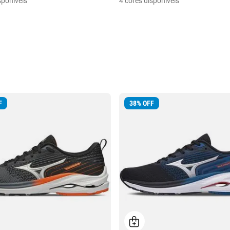
sponíveis
4 cores disponíveis
F
38
%
OFF