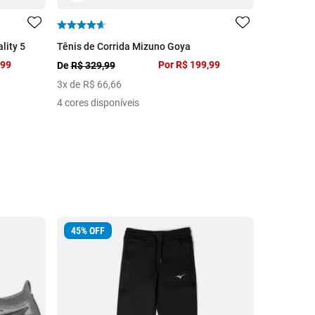
lity 5
Tênis de Corrida Mizuno Goya
Tênis Mizu
,99
Por
R$ 199,99
R$ 2.499,9
De
R$ 329,99
10
x de
R$
3
x de
R$
66
,
66
2 cores dis
4 cores disponíveis
45
%
OFF
40
%
OFF