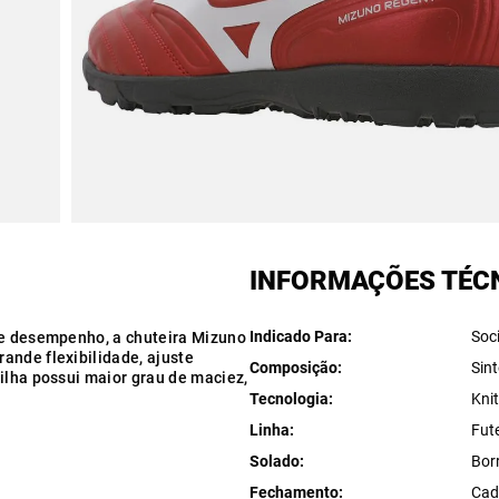
INFORMAÇÕES TÉC
Indicado Para
Soc
 e desempenho, a chuteira Mizuno
ande flexibilidade, ajuste
Composição
Sint
ilha possui maior grau de maciez,
Tecnologia
Kni
Linha
Fut
Solado
Bor
Fechamento
Cad