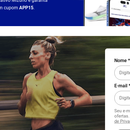
cativo Mizuno e garanta
m cupom
APP15
.
Nome *
E-mail 
Seu e-m
ofertas
de Priva