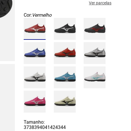
Ver parcelas
Cor:
Vermelho
Tamanho:
37
38
39
40
41
42
43
44