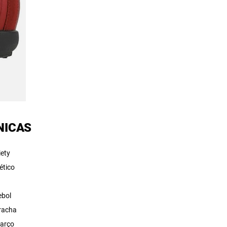
NICAS
iety
ético
t
ebol
racha
arço