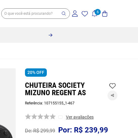
20%
OFF
CHUTEIRA SOCIETY
MIZUNO REGENT AS
Referência
:
107155155_1-467
Ver avaliações
R$
239
,
99
R$
299
,
99