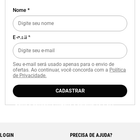
Nome *
EXPERIÊNCIA MIZUNO NO APP
E-mail *
Seu e-mail será usado apenas para o envio de
ofertas. Ao continuar, você concorda com a
Política
de Privacidade.
CADASTRAR
Baixe o aplicativo Mizuno e garanta
15% OFF
com cupom
APP15
.
LOGIN
PRECISA DE AJUDA?