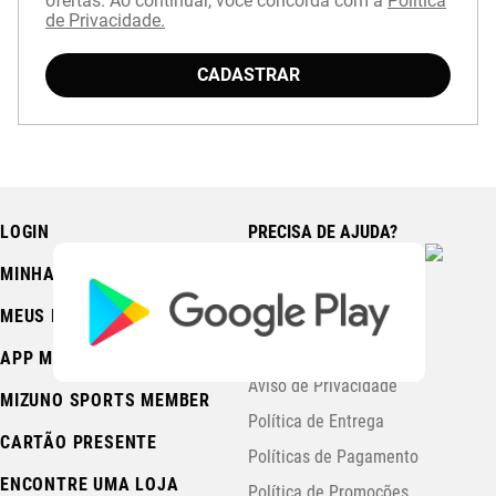
ofertas. Ao continuar, você concorda com a
Política
de Privacidade.
Baixe o aplicativo Mizuno e garanta
15% OFF
com cupom
APP15
.
CADASTRAR
LOGIN
PRECISA DE AJUDA?
MINHA CONTA
Fale Conosco
Central de Ajuda
MEUS PEDIDOS
Trocas e Devoluções
APP MIZUNO
Aviso de Privacidade
MIZUNO SPORTS MEMBER
Política de Entrega
CARTÃO PRESENTE
Políticas de Pagamento
ENCONTRE UMA LOJA
Política de Promoções