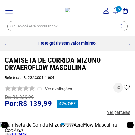
Frete grátis sem valor mínimo.
CAMISETA DE CORRIDA MIZUNO
DRYAEROFLOW MASCULINA
Referência
:
SJ2GAC004_1-004
Ver avaliações
R$
239
,
99
R$
139
,
99
42%
OFF
Ver parcelas
Cor:
Azul