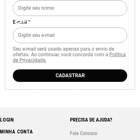
EXPERIÊNCIA MIZUNO NO APP
E-mail *
Seu e-mail será usado apenas para o envio de
ofertas. Ao continuar, você concorda com a
Política
de Privacidade.
CADASTRAR
Baixe o aplicativo Mizuno e garanta
15% OFF
com cupom
APP15
.
LOGIN
PRECISA DE AJUDA?
MINHA CONTA
Fale Conosco