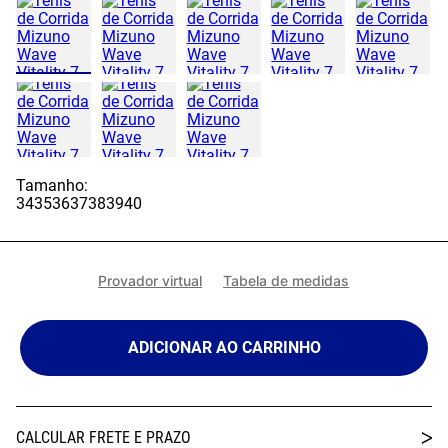
Tamanho:
34
35
36
37
38
39
40
Provador virtual
Tabela de medidas
ADICIONAR AO CARRINHO