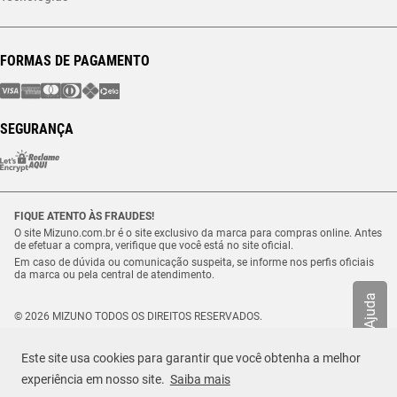
FORMAS DE PAGAMENTO
SEGURANÇA
FIQUE ATENTO ÀS FRAUDES!
O site Mizuno.com.br é o site exclusivo da marca para compras online. Antes
de efetuar a compra, verifique que você está no site oficial.
Em caso de dúvida ou comunicação suspeita, se informe nos perfis oficiais
da marca ou pela central de atendimento.
Ajuda
© 2026 MIZUNO TODOS OS DIREITOS RESERVADOS.
Vulcabras – SP Comércio de Artigos Esportivos Ltda. – CNPJ
18.565.468/0012-41
Este site usa cookies para garantir que você obtenha a melhor
Estrada Municipal Luiz Lopes Neto, n.º 21 – Tenentes – CEP. 37.640-000 –
R$ 399,99
Extrema/MG
experiência em nosso site.
Saiba mais
TAMANHO
Selecione o seu tamanho
ou até
7
x de
R$
57
,
14