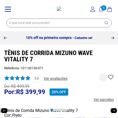
10% off na primeira compra -
Cadastre-se!
TÊNIS DE CORRIDA MIZUNO WAVE
VITALITY 7
Referência
:
101130130-071
Ver avaliações
5.0
R$
499
,
99
R$
399
,
99
20%
OFF
Ver parcelas
Cor:
Preto