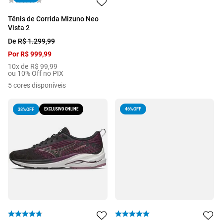
Tênis de Corrida Mizuno Neo
Vista 2
De
R$
1
.
299
,
99
Por
R$
999
,
99
10
x de
R$
99
,
99
ou 10% Off no PIX
5
cores disponíveis
EXCLUSIVO ONLINE
46%
OFF
38%
OFF