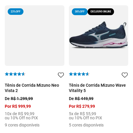
23%
OFF
EXCLUSIVO ONLINE
38%
OFF
Tênis de Corrida Mizuno Neo
Tênis de Corrida Mizuno Wave
Vista 2
Vitality 5
De
R$
1
.
299
,
99
De
R$
449
,
99
Por
R$
999
,
99
Por
R$
279
,
99
10
x de
R$
99
,
99
5
x de
R$
55
,
99
ou 10% Off no PIX
ou 10% Off no PIX
9
cores disponíveis
5
cores disponíveis