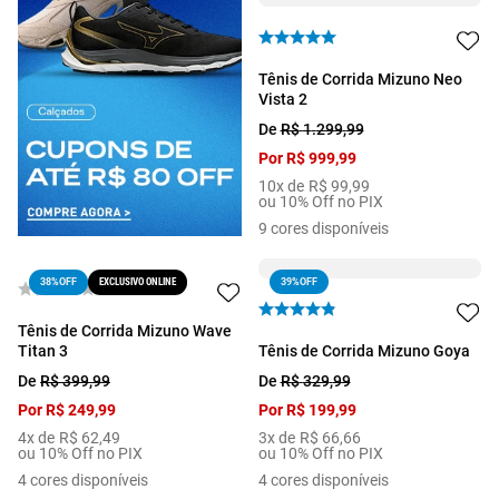
Tênis de Corrida Mizuno Neo
Vista 2
De
R$
1
.
299
,
99
Por
R$
999
,
99
10
x de
R$
99
,
99
ou 10% Off no PIX
9
cores disponíveis
EXCLUSIVO ONLINE
39%
OFF
38%
OFF
Tênis de Corrida Mizuno Wave
Titan 3
Tênis de Corrida Mizuno Goya
De
R$
399
,
99
De
R$
329
,
99
Por
R$
249
,
99
Por
R$
199
,
99
4
x de
R$
62
,
49
3
x de
R$
66
,
66
ou 10% Off no PIX
ou 10% Off no PIX
4
cores disponíveis
4
cores disponíveis