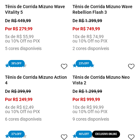
Tênis de Corrida Mizuno Wave
Tênis de Corrida Mizuno Wave
Vitality 5
Rebellion Flash 3
De
R$
449
,
99
De
R$
1
.
399
,
99
Por
R$
279
,
99
Por
R$
749
,
99
5
x de
R$
55
,
99
10
x de
R$
74
,
99
ou 10% Off no PIX
ou 10% Off no PIX
5
cores disponíveis
2
cores disponíveis
38%
OFF
23%
OFF
Tênis de Corrida Mizuno Action
Tênis de Corrida Mizuno Neo
4
Vista 2
De
R$
399
,
99
De
R$
1
.
299
,
99
Por
R$
249
,
99
Por
R$
999
,
99
4
x de
R$
62
,
49
10
x de
R$
99
,
99
ou 10% Off no PIX
ou 10% Off no PIX
6
cores disponíveis
9
cores disponíveis
37%
OFF
EXCLUSIVO ONLINE
46%
OFF