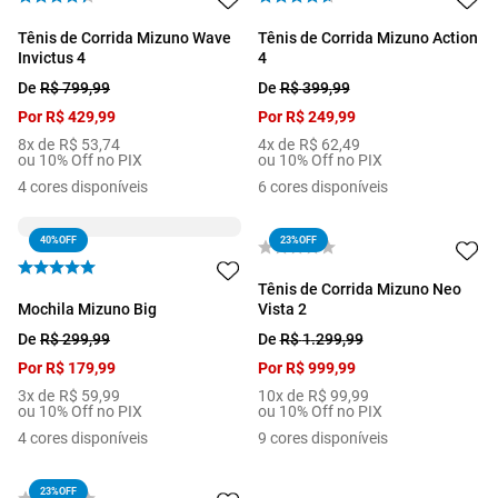
Tênis de Corrida Mizuno Wave
Tênis de Corrida Mizuno Action
Invictus 4
4
De
R$
799
,
99
De
R$
399
,
99
Por
R$
429
,
99
Por
R$
249
,
99
8
x de
R$
53
,
74
4
x de
R$
62
,
49
ou 10% Off no PIX
ou 10% Off no PIX
4
cores disponíveis
6
cores disponíveis
40%
OFF
23%
OFF
Tênis de Corrida Mizuno Neo
Mochila Mizuno Big
Vista 2
De
R$
299
,
99
De
R$
1
.
299
,
99
Por
R$
179
,
99
Por
R$
999
,
99
3
x de
R$
59
,
99
10
x de
R$
99
,
99
ou 10% Off no PIX
ou 10% Off no PIX
4
cores disponíveis
9
cores disponíveis
23%
OFF