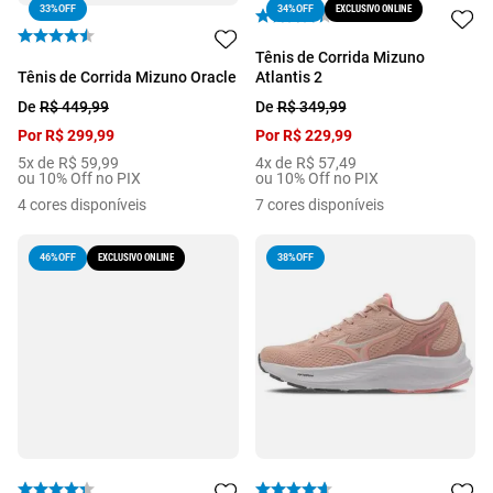
33%
OFF
EXCLUSIVO ONLINE
34%
OFF
Tênis de Corrida Mizuno
Tênis de Corrida Mizuno Oracle
Atlantis 2
De
R$
449
,
99
De
R$
349
,
99
Por
R$
299
,
99
Por
R$
229
,
99
5
x de
R$
59
,
99
4
x de
R$
57
,
49
ou 10% Off no PIX
ou 10% Off no PIX
4
cores disponíveis
7
cores disponíveis
EXCLUSIVO ONLINE
38%
OFF
46%
OFF