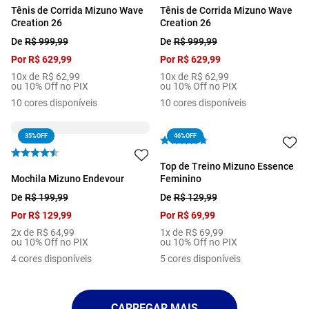
Tênis de Corrida Mizuno Wave
Tênis de Corrida Mizuno Wave
Creation 26
Creation 26
De
R$
999
,
99
De
R$
999
,
99
Por
R$
629
,
99
Por
R$
629
,
99
10
x de
R$
62
,
99
10
x de
R$
62
,
99
ou 10% Off no PIX
ou 10% Off no PIX
10
cores disponíveis
10
cores disponíveis
35%
OFF
46%
OFF
Top de Treino Mizuno Essence
Mochila Mizuno Endevour
Feminino
De
R$
199
,
99
De
R$
129
,
99
Por
R$
129
,
99
Por
R$
69
,
99
2
x de
R$
64
,
99
1
x de
R$
69
,
99
ou 10% Off no PIX
ou 10% Off no PIX
4
cores disponíveis
5
cores disponíveis