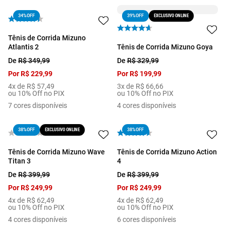
34%
OFF
EXCLUSIVO ONLINE
39%
OFF
Tênis de Corrida Mizuno
Atlantis 2
Tênis de Corrida Mizuno Goya
De
R$
349
,
99
De
R$
329
,
99
Por
R$
229
,
99
Por
R$
199
,
99
4
x de
R$
57
,
49
3
x de
R$
66
,
66
ou 10% Off no PIX
ou 10% Off no PIX
7
cores disponíveis
4
cores disponíveis
EXCLUSIVO ONLINE
38%
OFF
38%
OFF
Tênis de Corrida Mizuno Wave
Tênis de Corrida Mizuno Action
Titan 3
4
De
R$
399
,
99
De
R$
399
,
99
Por
R$
249
,
99
Por
R$
249
,
99
4
x de
R$
62
,
49
4
x de
R$
62
,
49
ou 10% Off no PIX
ou 10% Off no PIX
4
cores disponíveis
6
cores disponíveis