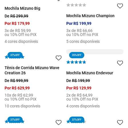
Mochila Mizuno Big
Mochila Mizuno Champion
De
R$
299
,
99
Por
R$
179
,
99
Por
R$
199
,
99
3
x de
R$
59
,
99
3
x de
R$
66
,
66
ou 10% Off no PIX
ou 10% Off no PIX
4
cores disponíveis
5
cores disponíveis
37%
OFF
35%
OFF
Tênis de Corrida Mizuno Wave
Creation 26
Mochila Mizuno Endevour
De
R$
999
,
99
De
R$
199
,
99
Por
R$
629
,
99
Por
R$
129
,
99
10
x de
R$
62
,
99
2
x de
R$
64
,
99
ou 10% Off no PIX
ou 10% Off no PIX
10
cores disponíveis
4
cores disponíveis
37%
OFF
37%
OFF