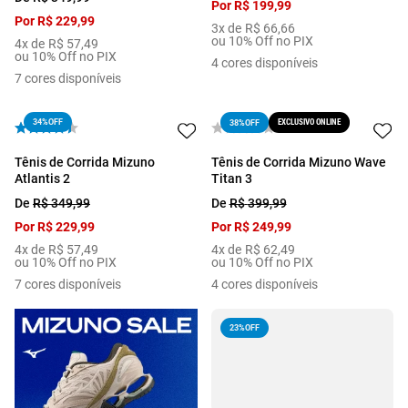
Por
R$
199
,
99
Por
R$
229
,
99
3
x de
R$
66
,
66
ou 10% Off no PIX
4
x de
R$
57
,
49
ou 10% Off no PIX
4
cores disponíveis
7
cores disponíveis
34%
OFF
EXCLUSIVO ONLINE
38%
OFF
Tênis de Corrida Mizuno
Tênis de Corrida Mizuno Wave
Atlantis 2
Titan 3
De
R$
349
,
99
De
R$
399
,
99
Por
R$
229
,
99
Por
R$
249
,
99
4
x de
R$
57
,
49
4
x de
R$
62
,
49
ou 10% Off no PIX
ou 10% Off no PIX
7
cores disponíveis
4
cores disponíveis
23%
OFF