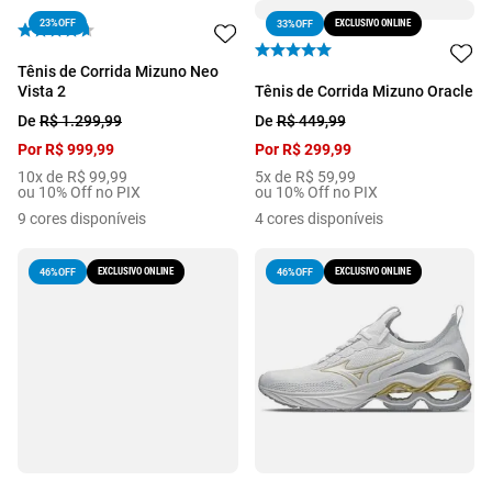
23%
OFF
EXCLUSIVO ONLINE
33%
OFF
Tênis de Corrida Mizuno Neo
Vista 2
Tênis de Corrida Mizuno Oracle
De
R$
1
.
299
,
99
De
R$
449
,
99
Por
R$
999
,
99
Por
R$
299
,
99
10
x de
R$
99
,
99
5
x de
R$
59
,
99
ou 10% Off no PIX
ou 10% Off no PIX
9
cores disponíveis
4
cores disponíveis
EXCLUSIVO ONLINE
EXCLUSIVO ONLINE
46%
OFF
46%
OFF