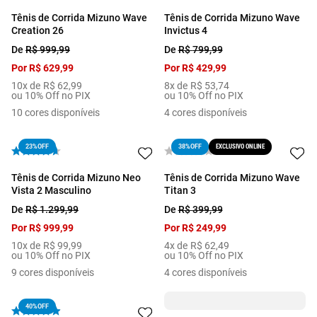
Tênis de Corrida Mizuno Wave
Tênis de Corrida Mizuno Wave
Creation 26
Invictus 4
De
R$
999
,
99
De
R$
799
,
99
Por
R$
629
,
99
Por
R$
429
,
99
10
x de
R$
62
,
99
8
x de
R$
53
,
74
ou 10% Off no PIX
ou 10% Off no PIX
10
cores disponíveis
4
cores disponíveis
23%
OFF
EXCLUSIVO ONLINE
38%
OFF
Tênis de Corrida Mizuno Neo
Tênis de Corrida Mizuno Wave
Vista 2 Masculino
Titan 3
De
R$
1
.
299
,
99
De
R$
399
,
99
Por
R$
999
,
99
Por
R$
249
,
99
10
x de
R$
99
,
99
4
x de
R$
62
,
49
ou 10% Off no PIX
ou 10% Off no PIX
9
cores disponíveis
4
cores disponíveis
40%
OFF