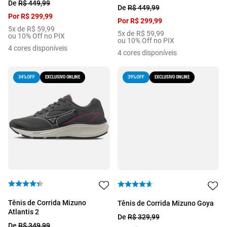
De
R$
449
,
99
De
R$
449
,
99
Por
R$
299
,
99
Por
R$
299
,
99
5
x de
R$
59
,
99
5
x de
R$
59
,
99
ou 10% Off no PIX
ou 10% Off no PIX
4
cores disponíveis
4
cores disponíveis
EXCLUSIVO ONLINE
EXCLUSIVO ONLINE
34%
OFF
39%
OFF
Tênis de Corrida Mizuno
Tênis de Corrida Mizuno Goya
Atlantis 2
De
R$
329
,
99
De
R$
349
,
99