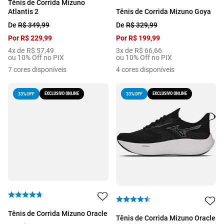
Tênis de Corrida Mizuno
Atlantis 2
Tênis de Corrida Mizuno Goya
De
R$
349
,
99
De
R$
329
,
99
Por
R$
229
,
99
Por
R$
199
,
99
4
x de
R$
57
,
49
3
x de
R$
66
,
66
ou 10% Off no PIX
ou 10% Off no PIX
7
cores disponíveis
4
cores disponíveis
EXCLUSIVO ONLINE
EXCLUSIVO ONLINE
33%
OFF
33%
OFF
Tênis de Corrida Mizuno Oracle
Tênis de Corrida Mizuno Oracle