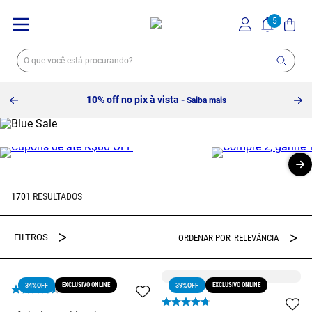
Compre 2 e ganhe 15% OFF
- Confira!
1701
RELEVÂNCIA
EXCLUSIVO ONLINE
EXCLUSIVO ONLINE
34%
OFF
39%
OFF