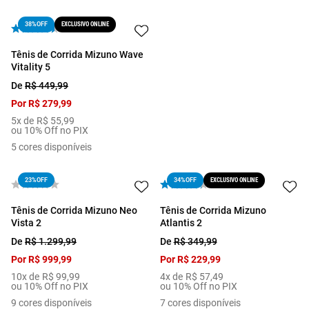
EXCLUSIVO ONLINE
38%
OFF
Tênis de Corrida Mizuno Wave
Vitality 5
De
R$
449
,
99
Por
R$
279
,
99
5
x de
R$
55
,
99
ou 10% Off no PIX
5
cores disponíveis
23%
OFF
EXCLUSIVO ONLINE
34%
OFF
Tênis de Corrida Mizuno Neo
Tênis de Corrida Mizuno
Vista 2
Atlantis 2
De
R$
1
.
299
,
99
De
R$
349
,
99
Por
R$
999
,
99
Por
R$
229
,
99
10
x de
R$
99
,
99
4
x de
R$
57
,
49
ou 10% Off no PIX
ou 10% Off no PIX
9
cores disponíveis
7
cores disponíveis