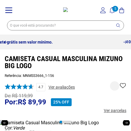
10% off no pix à vista -
Saiba mais
CAMISETA CASUAL MASCULINA MIZUNO
BIG LOGO
Referência
:
MNMSS3666_1-156
Ver avaliações
4.7
R$
119
,
99
R$
89
,
99
25%
OFF
Ver parcelas
Cor:
Verde