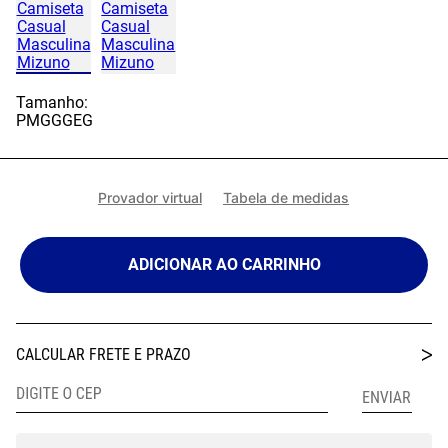
Tamanho:
P
M
G
GG
EG
Provador virtual
Tabela de medidas
ADICIONAR AO CARRINHO