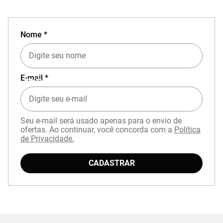
Nome *
E-mail *
EXPERIÊNCIA MIZUNO NO APP
Seu e-mail será usado apenas para o envio de
ofertas. Ao continuar, você concorda com a
Política
de Privacidade.
CADASTRAR
Baixe o aplicativo Mizuno e garanta
15% OFF
com cupom
APP15
.