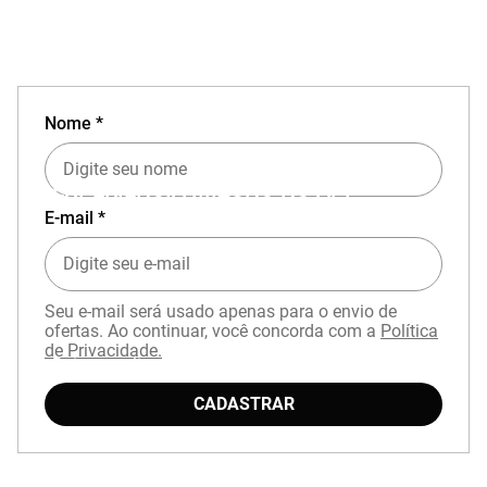
Nome *
EXPERIÊNCIA MIZUNO NO APP
E-mail *
Seu e-mail será usado apenas para o envio de
ofertas. Ao continuar, você concorda com a
Política
de Privacidade.
Baixe o aplicativo Mizuno e garanta
15% OFF
com cupom
APP15
.
CADASTRAR