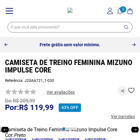
Frete grátis sem valor mínimo.
CAMISETA DE TREINO FEMININA MIZUNO
IMPULSE CORE
Referência
:
J2GAA721_1-030
Ver avaliações
R$
209
,
99
R$
119
,
99
43%
OFF
Ver parcelas
Cor:
Preto