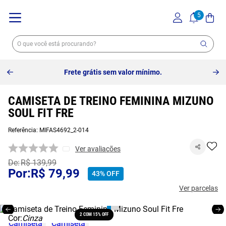
Frete grátis sem valor mínimo.
CAMISETA DE TREINO FEMININA MIZUNO
SOUL FIT FRE
Referência
:
MIFAS4692_2-014
Ver avaliações
R$
139
,
99
R$
79
,
99
43%
OFF
Ver parcelas
2 COM 15% OFF
Cor:
Cinza