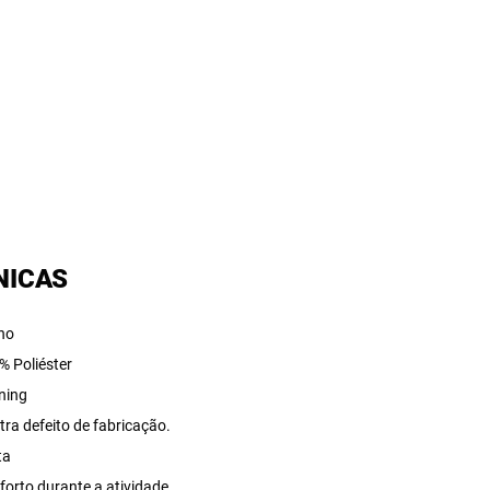
NICAS
ino
% Poliéster
ining
tra defeito de fabricação.
ta
forto durante a atividade.