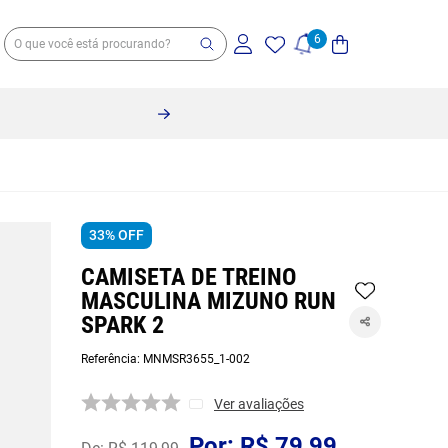
33%
OFF
CAMISETA DE TREINO
MASCULINA MIZUNO RUN
SPARK 2
Referência
:
MNMSR3655_1-002
Ver avaliações
R$
79
,
99