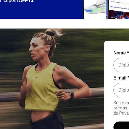
m cupom
APP15
.
Nome *
E-mail 
Seu e-m
ofertas
de Priva