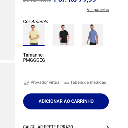
R$
119
,
99
Ver parcelas
Cor:
Amarelo
Tamanho:
P
M
G
GG
EG
Provador virtual
Tabela de medidas
ADICIONAR AO CARRINHO