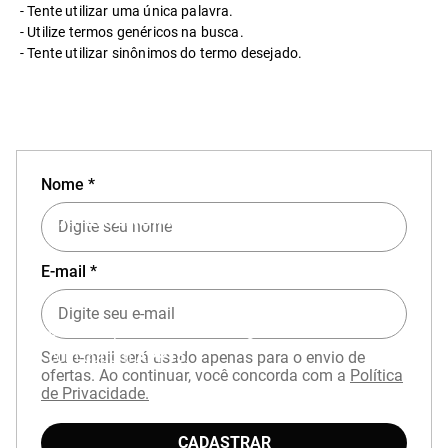
Tente utilizar uma única palavra.
Utilize termos genéricos na busca.
Tente utilizar sinônimos do termo desejado.
Nome *
EXPERIÊNCIA MIZUNO NO APP
E-mail *
Baixe o aplicativo Mizuno e garanta
15% OFF
com cupom
APP15
.
Seu e-mail será usado apenas para o envio de
ofertas. Ao continuar, você concorda com a
Política
de Privacidade.
CADASTRAR