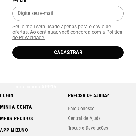
E-mail *
EXPERIÊNCIA MIZUNO NO APP
Seu e-mail será usado apenas para o envio de
ofertas. Ao continuar, você concorda com a
Política
de Privacidade.
CADASTRAR
Baixe o aplicativo Mizuno e garanta
15% OFF
com cupom
APP15
.
LOGIN
PRECISA DE AJUDA?
MINHA CONTA
Fale Conosco
Central de Ajuda
MEUS PEDIDOS
Trocas e Devoluções
APP MIZUNO