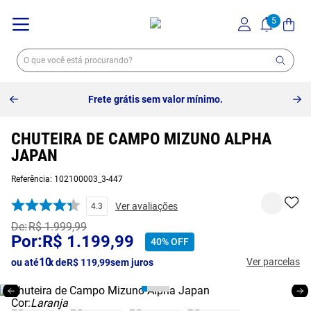
Frete grátis sem valor mínimo.
CHUTEIRA DE CAMPO MIZUNO ALPHA
JAPAN
Referência
:
102100003_3-447
Ver avaliações
4.3
R$
1
.
999
,
99
R$
1
.
199
,
99
40%
OFF
10
Ver parcelas
ou até
x de
R$
119
,
99
sem juros
Cor:
Laranja