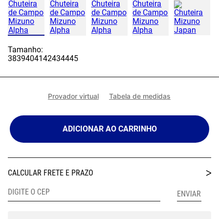
Tamanho:
38
39
40
41
42
43
44
45
Provador virtual
Tabela de medidas
ADICIONAR AO CARRINHO