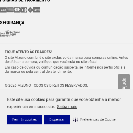
SEGURANÇA
FIQUE ATENTO ÀS FRAUDES!
O site Mizuno.com.br é o site exclusivo da marca para compras online. Antes
de efetuar a compra, verifique que você está no site oficial.
Em caso de dúvida ou comunicação suspeita, se informe nos perfis oficiais
da marca ou pela central de atendimento.
Ajuda
© 2026 MIZUNO TODOS OS DIREITOS RESERVADOS.
Vulcabras – SP Comércio de Artigos Esportivos Ltda. – CNPJ
18.565.468/0012-41
Este site usa cookies para garantir que você obtenha a melhor
Estrada Municipal Luiz Lopes Neto, n.º 21 – Tenentes – CEP. 37.640-000 –
R$ 1.199,99
Extrema/MG
experiência em nosso site.
Saiba mais
TAMANHO
Selecione o seu tamanho
ou até
10
x de
R$
119
,
99
Permitir cookies
Dispensar
Preferências de Cookie
ADICIONAR AO CARRINHO